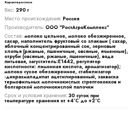
Характеристики
290 г
Вес:
Россия
Место происхождения:
ООО "РостАгроКомплекс"
Производитель:
молоко цельное, молоко обезжиренное,
Cостав:
сахар, наполнитель фруктовый со злаками ( сахар,
яблочный концентрированный сок, зерновые
хлопья (ржаные, пшеничные, овсяные, ячменные),
отруби (овсяные, ржаные, пшеничные), вода
питьевая, загуститель:Е1442, регулятор
кислотности: лимонная кислота, ароматизатор);
молоко сухое обезжиренное, стабилизатор
-дикрахмаладипат ацетилированный, закваска
термофильных молочнокислых стрептококков и
болгарской молочнокислой палочки
30 суток при
Срок и условия хранения:
температуре хранения от +4°C до +2°C