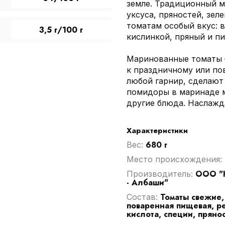
земле. Традиционный м
уксуса, пряностей, зел
томатам особый вкус: в
3,5 г/100 г
кислинкой, пряный и п
Маринованные томаты –
к праздничному или по
любой гарнир, сделают 
помидоры в маринаде м
другие блюда. Наслажд
Характеристики
680 г
Вес:
Место происхождения:
ООО "К
Производитель:
- Албаши"
Томаты свежие,
Cостав:
поваренная пищевая, ре
кислота, специи, пряно