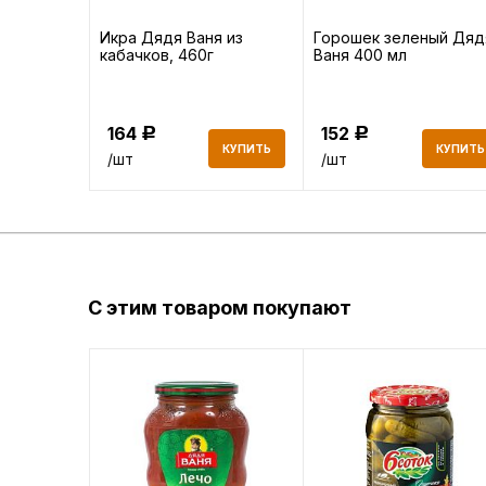
без
Икра Дядя Ваня из
Горошек зеленый Дяд
ссоле 700г
кабачков, 460г
Ваня 400 мл
164
152
Р
Р
КУПИТЬ
КУПИТЬ
КУПИТЬ
/шт
/шт
С этим товаром покупают