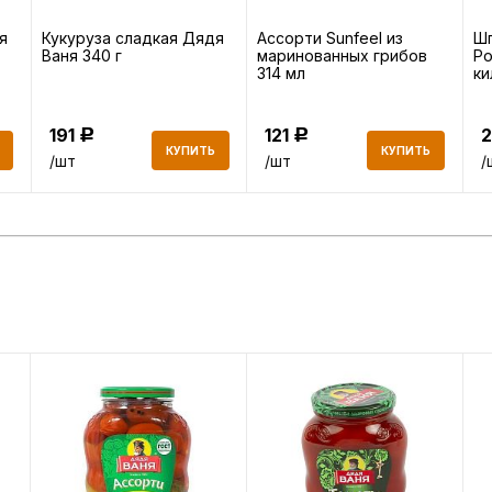
я
Кукуруза сладкая Дядя
Ассорти Sunfeel из
Шп
Ваня 340 г
маринованных грибов
Ро
314 мл
ки
191
121
Р
Р
КУПИТЬ
КУПИТЬ
/шт
/шт
/