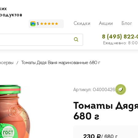
жих
родуктов
Скидки
Акции
Блог
8 (495) 822-
Ежедневно: 8:00
нсервы
Томаты Дядя Ваня маринованные 680 г
Артикул: O4000426
Томаты Дядя
680 г
230
/ 680 г
Р