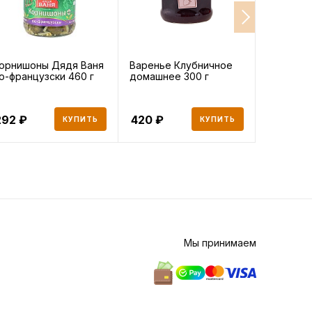
орнишоны Дядя Ваня
Варенье Клубничное
Томаты 
о-французски 460 г
домашнее 300 г
маринова
292
420
506
КУПИТЬ
КУПИТЬ
Мы принимаем