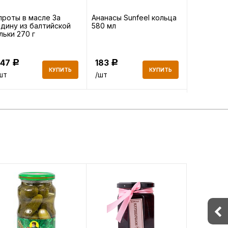
роты в масле За
Ананасы Sunfeel кольца
Горошек B
дину из балтийской
580 мл
зеленый 
льки 270 г
247
183
203
Р
Р
Р
КУПИТЬ
КУПИТЬ
шт
/шт
/шт