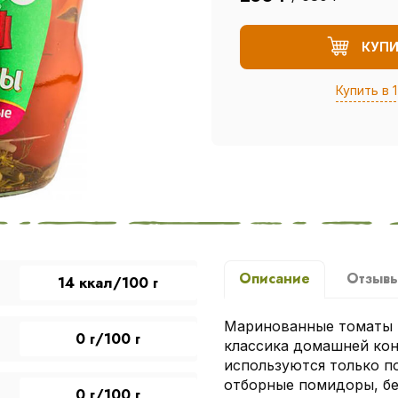
КУП
Купить в 1
Описание
Отзыв
14 ккал/100 г
Маринованные томаты т
0 г/100 г
классика домашней кон
используются только п
отборные помидоры, б
0 г/100 г