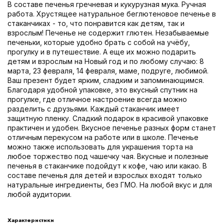
В составе печенья гречневая и кукурузная мука. Ручная
работа. Хрустящее натуральное беглютеновое печенье в
стаканчиках - то, что понравится как детям, так и
взрослым! Печенье не содержит глютен. Незабываемые
печеньки, которые удобно брать с собой на учёбу,
прогулку и в путешествие. А еще их можно подарить
детям и взрослым на Новый год и по любому случаю: 8
марта, 23 февраля, 14 февраля, маме, подруге, любимой.
Ваш презент будет ярким, сладким и запоминающимся.
Благодаря удобной упаковке, это вкусный спутник на
прогулке, где отличное настроение всегда можно
разделить с друзьями. Каждый стаканчик имеет
защитную пленку. Сладкий подарок в красивой упаковке
практичен и удобен. Вкусное печенье разных форм станет
отличным перекусом на работе или в школе. Печенье
можно также использовать для украшения торта на
любое торжество под чашечку чая. Вкусные и полезные
печенья в стаканчике подойдут к кофе, чаю или какао. В
составе печенья для детей и взрослых входят только
натуральные ингредиенты, без ГМО. На любой вкус и для
любой аудитории.
Характеристики