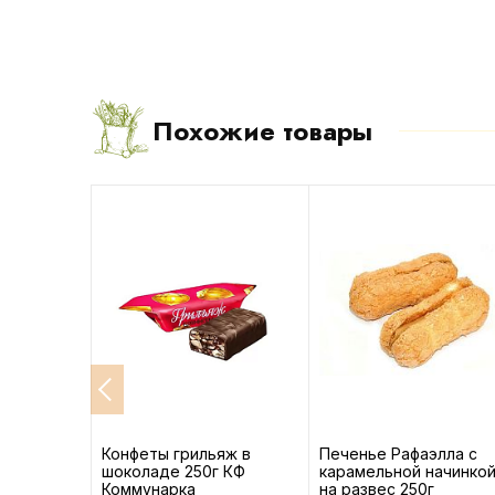
Похожие товары
ad
Конфеты грильяж в
Печенье Рафаэлла с
евичной
шоколаде 250г КФ
карамельной начинко
Коммунарка
на развес 250г