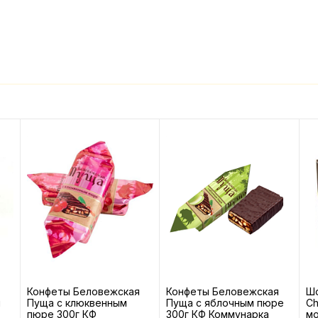
Конфеты Беловежская
Конфеты Беловежская
Шо
й
Пуща с клюквенным
Пуща с яблочным пюре
Ch
пюре 300г КФ
300г КФ Коммунарка
мо