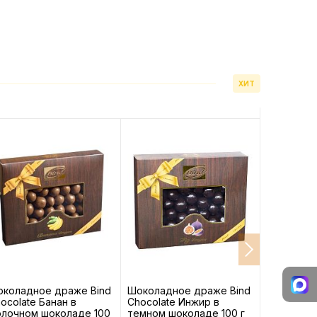
ХИТ
коладное драже Bind
Шоколадное драже Bind
Шоколадн
ocolate Банан в
Chocolate Инжир в
Chocolate
лочном шоколаде 100
темном шоколаде 100 г
молочном