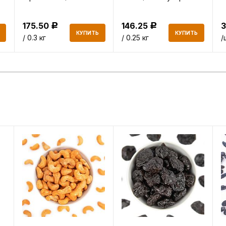
Коммунарка
г
175.50
146.25
Р
Р
КУПИТЬ
КУПИТЬ
/ 0.3 кг
/ 0.25 кг
/