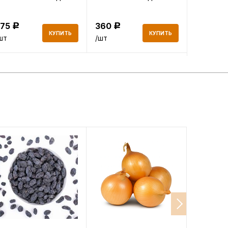
г
375
360
360
Р
Р
Р
КУПИТЬ
КУПИТЬ
шт
/шт
/шт