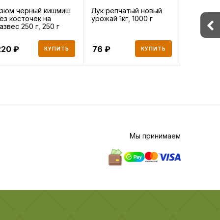
зюм черный кишмиш
Лук репчатый новый
Стейк се
ез косточек на
урожай 1кг, 1000 г
замороже
азвес 250 г, 250 г
1000 г
220
76
1 954
КУПИТЬ
КУПИТЬ
Мы принимаем