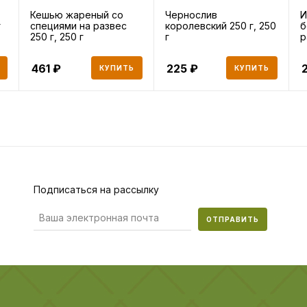
Кешью жареный со
Чернослив
И
г
специями на развес
королевский 250 г, 250
б
250 г, 250 г
г
р
461
225
КУПИТЬ
КУПИТЬ
Подписаться на рассылку
ОТПРАВИТЬ