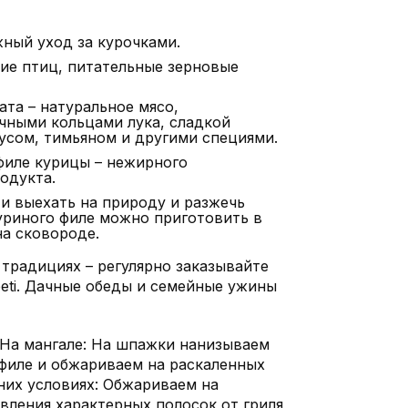
ный уход за курочками.
ие птиц, питательные зерновые
ата – натуральное мясо,
чными кольцами лука, сладкой
усом, тимьяном и другими специями.
филе курицы – нежирного
одукта.
и выехать на природу и разжечь
уриного филе можно приготовить в
а сковороде.
традициях – регулярно заказывайте
eti. Дачные обеды и семейные ужины
 На мангале: На шпажки нанизываем
филе и обжариваем на раскаленных
них условиях: Обжариваем на
вления характерных полосок от гриля