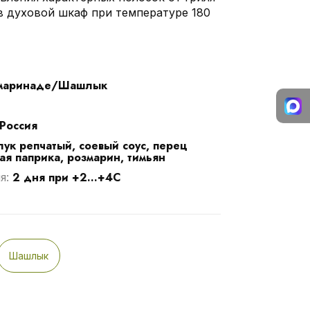
в духовой шкаф при температуре 180
маринаде/Шашлык
Россия
лук репчатый, соевый соус, перец
я паприка, розмарин, тимьян
2 дня при +2...+4С
я:
Шашлык