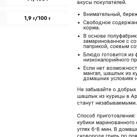
вкусы покупателей.
Внимательный, береж
1,9 г/100 г
Свободное содержан
корма.
В основе полуфабрик
замаринованное с со
паприкой, соевым со
Блюдо готовится из 
низкокалорийного пр
Если нет возможност
мангал, шашлык из к
домашних условиях н
Не забывайте о добрых 
шашлык из курицы в Ap
станут незабываемыми.
Способ приготовления:
кубики маринованного 
углях 6-8 мин. В домаш
сковороде гриль по поя