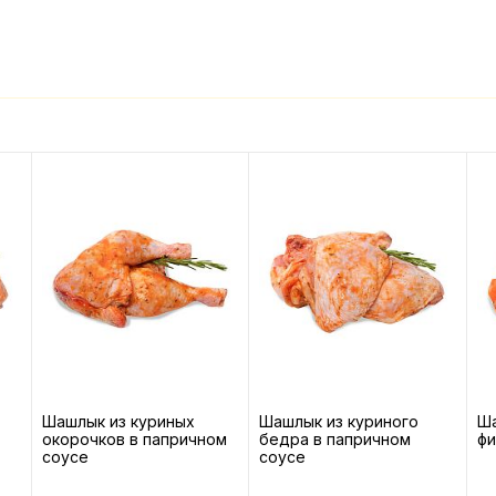
Шашлык из куриных
Шашлык из куриного
Ша
окорочков в папричном
бедра в папричном
фи
соусе
соусе