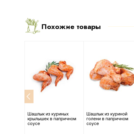
Похожие товары
-10%
коти
Шашлык из куриных
Шашлык из куриной
крылышек в папричном
голени в папричном
соусе
соусе