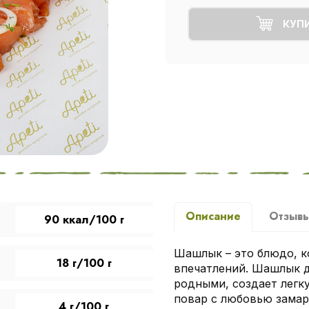
КУП
Описание
Отзыв
90 ккал/100 г
Шашлык – это блюдо, к
18 г/100 г
впечатлений. Шашлык д
родными, создает легк
повар с любовью замар
4 г/100 г