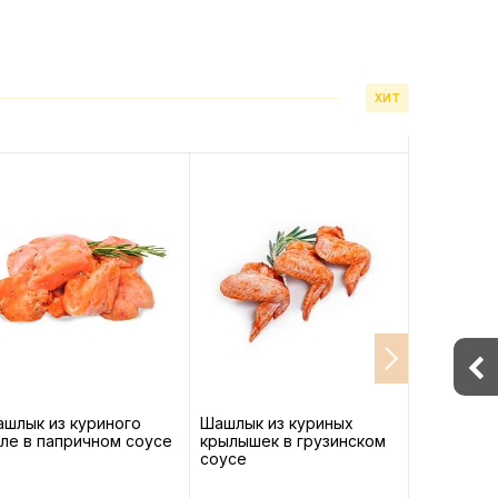
ХИТ
шлык из куриного
Шашлык из куриных
Шашлык из
ле в папричном соусе
крылышек в грузинском
ореховом
соусе