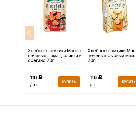
 с солью
Хлебные ломтики Maretti
Хлебные ломтики Maret
печёные Томат, оливки и
печёные Сырный микс
орегано 70г
70г
116
116
Р
Р
КУПИТЬ
КУПИТЬ
КУПИТЬ
/шт
/шт