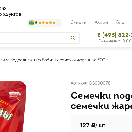
жих
родуктов
Скидки
Акции
Блог
8 (495) 822-
Ежедневно: 8:00
ечки подсолнечника Бабкины семечки жаренные 500 г
Артикул: D8000078
Семечки под
семечки жар
127
/ шт
Р