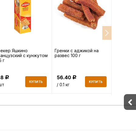
екер Яшкино
Гренки с аджикой на
Гренки р
анцузский с кунжутом
развес 100 г
чесноком 
5 г
68
56.40
56.40
Р
Р
КУПИТЬ
КУПИТЬ
шт
/ 0.1 кг
/ 0.1 кг