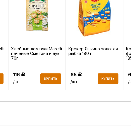
ti
Хлебные ломтики Maretti
Крекер Яшкино золотая
Кр
печёные Сметана и лук
рыбка 180 г
фр
70г
18
116
65
Р
Р
КУПИТЬ
КУПИТЬ
/шт
/шт
/