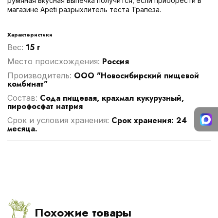
румяная вкусная выпечка получится, если приобрести в
магазине Аpeti разрыхлитель теста Трапеза.
Характеристики
15 г
Вес:
Россия
Место происхождения:
ООО "Новосибирский пищевой
Производитель:
комбинат"
Сода пищевая, крахмал кукурузный,
Cостав:
пирофосфат натрия
Срок хранения: 24
Срок и условия хранения:
месяца.
Похожие товары