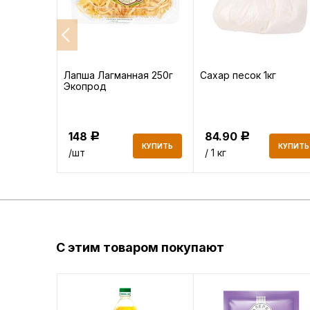
высший
Лапша Лагманная 250г
Сахар песок 1кг
Экопрод
148
84.90
Р
Р
КУПИТЬ
КУПИТЬ
КУПИТЬ
/шт
/ 1 кг
С этим товаром покупают