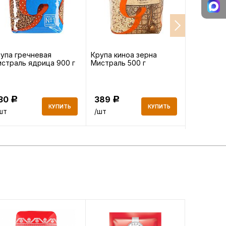
упа гречневая
Крупа киноа зерна
Масло ви
страль ядрица 900 г
Мистраль 500 г
Monini Gr
рафиниро
130
389
758
Р
Р
Р
КУПИТЬ
КУПИТЬ
шт
/шт
/шт