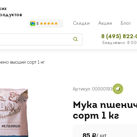
жих
родуктов
Скидки
Акции
Блог
8 (495) 822-
Ежедневно: 8:00
ино высший сорт 1 кг
Артикул: 00000193
Мука пшени
сорт 1 кг
85
/ шт
Р