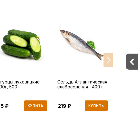
гурцы луховицкие
Сельдь Атлантическая
Базилик 
00г, 500 г
слабосоленая , 400 г
75
219
100
КУПИТЬ
КУПИТЬ