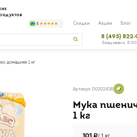
жих
родуктов
Скидки
Акции
Блог
8 (495) 822-
Ежедневно: 8:00
ес домашняя 1 кг
Артикул: D0202438
Мука пшенич
1 кг
101
/ 1 кг
Р