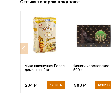
С этим товаром покупают
Мука пшеничная Белес
Финики королевские
домашняя 2 кг
500 г
204
980
КУПИТЬ
КУПИТЬ