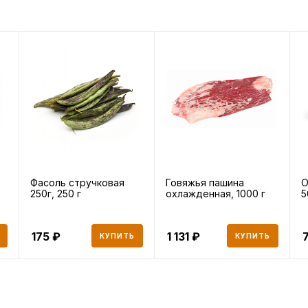
Фасоль стручковая
Говяжья пашина
О
250г, 250 г
охлажденная, 1000 г
5
175
1 131
КУПИТЬ
КУПИТЬ