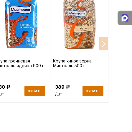
упа гречневая
Крупа киноа зерна
Масло ви
страль ядрица 900 г
Мистраль 500 г
Monini Gr
рафиниро
130
389
758
Р
Р
Р
КУПИТЬ
КУПИТЬ
шт
/шт
/шт