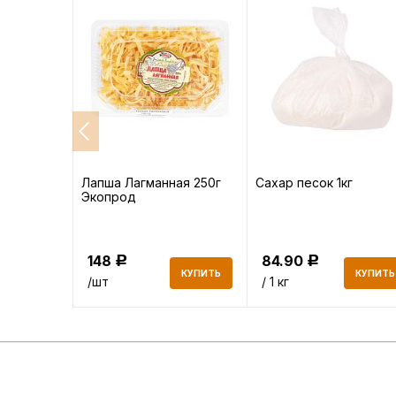
высший
Лапша Лагманная 250г
Сахар песок 1кг
Экопрод
148
84.90
Р
Р
КУПИТЬ
КУПИТЬ
КУПИТЬ
/шт
/ 1 кг