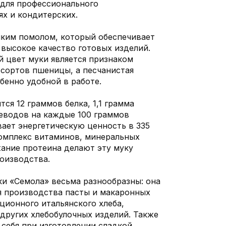
 для профессионального
ях и кондитерских.
лким помолом, который обеспечивает
высокое качество готовых изделий.
 цвет муки является признаком
сортов пшеницы, а песчанистая
бенно удобной в работе.
ся 12 граммов белка, 1,1 грамма
еводов на каждые 100 граммов
вает энергетическую ценность в 335
комплекс витаминов, минеральных
ание протеина делают эту муку
оизводства.
и «Семола» весьма разнообразны: она
я производства пасты и макаронных
ционного итальянского хлеба,
других хлебобулочных изделий. Также
 себя при изготовлении сладкой