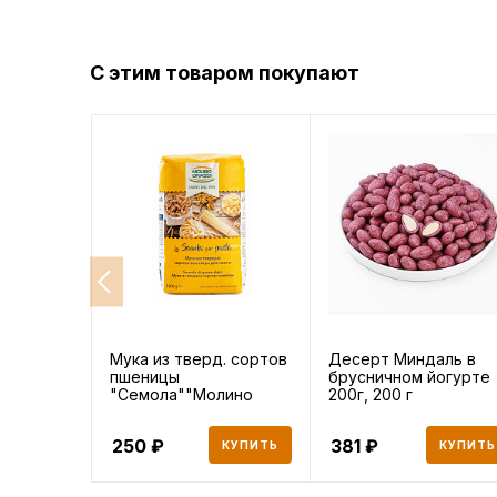
С этим товаром покупают
Мука из тверд. сортов
Десерт Миндаль в
пшеницы
брусничном йогурте
"Семола""Молино
200г, 200 г
Грасси" 1 кг
250
381
КУПИТЬ
КУПИТЬ