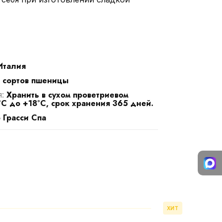
Италия
х сортов пшеницы
Хранить в сухом проветриевом
я:
°C до +18°C, срок хранения 365 дней.
 Грасси Спа
ХИТ