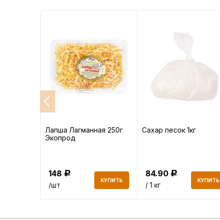
высший
Лапша Лагманная 250г
Сахар песок 1кг
Экопрод
148
84.90
Р
Р
КУПИТЬ
КУПИТЬ
КУПИТЬ
/шт
/ 1 кг