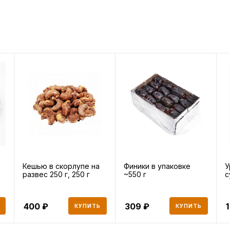
Кешью в скорлупе на
Финики в упаковке
У
развес 250 г, 250 г
~550 г
с
400
309
1
КУПИТЬ
КУПИТЬ