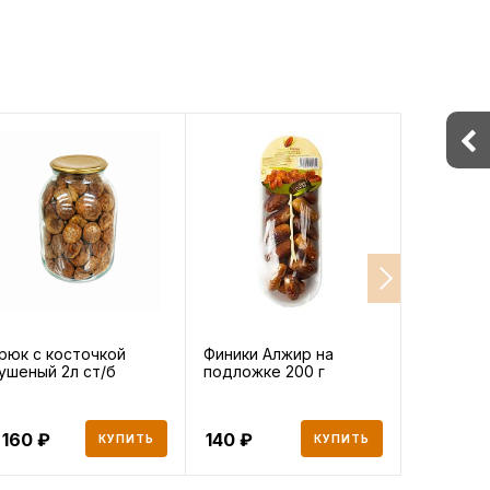
рюк с косточкой
Финики Алжир на
Десерт 
ушеный 2л ст/б
подложке 200 г
сливочно
200г, 200
 160
140
593
КУПИТЬ
КУПИТЬ