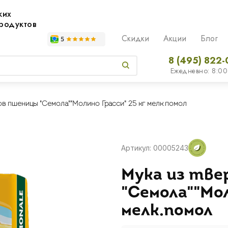
жих
родуктов
Скидки
Акции
Блог
8 (495) 822-
Ежедневно: 8:00
ов пшеницы "Семола""Молино Грасси" 25 кг мелк.помол
Артикул: 00005243
Мука из тве
"Семола""Мол
мелк.помол