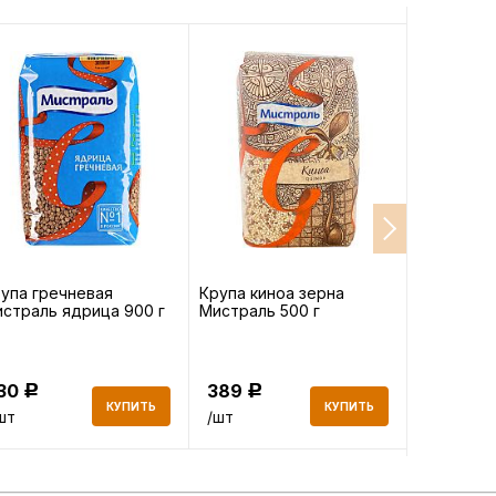
упа гречневая
Крупа киноа зерна
Масло ви
страль ядрица 900 г
Мистраль 500 г
Monini Gr
рафиниро
130
389
758
Р
Р
Р
КУПИТЬ
КУПИТЬ
шт
/шт
/шт