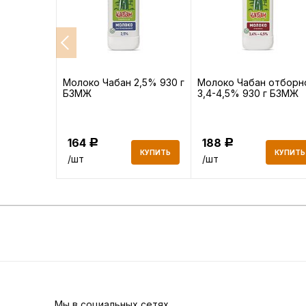
ий МК
Молоко Чабан 2,5% 930 г
Молоко Чабан отборн
изованные
БЗМЖ
3,4-4,5% 930 г БЗМЖ
164
188
Р
Р
КУПИТЬ
КУПИТЬ
КУПИТЬ
/шт
/шт
Мы в социальных сетях