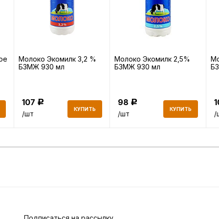
ое
Молоко Экомилк 3,2 %
Молоко Экомилк 2,5%
М
БЗМЖ 930 мл
БЗМЖ 930 мл
БЗ
107
98
Р
Р
КУПИТЬ
КУПИТЬ
/шт
/шт
/
Подписаться на рассылку