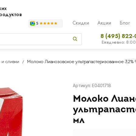
жих
родуктов
Скидки
Акции
Блог
8 (495) 822-
Ежедневно: 8:00
 и сливки
Молоко Лианозовское ультрапастеризованное 3,2% 
Артикул: E0401718
Молоко Лиан
ультрапасте
мл