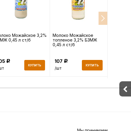
олоко Можайское 3,2%
Молоко Можайское
Молоко Pa
МЖ 0,45 л ст/б
топленое 3,2% БЗМЖ
ультрапа
0,45 л ст/б
3,5% 1 л 
105
107
174
Р
Р
Р
КУПИТЬ
КУПИТЬ
шт
/шт
/шт
Мы принимаем