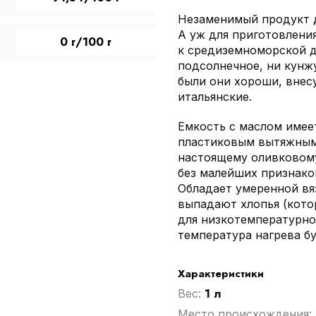
Незаменимый продукт д
А уж для приготовления
0 г/100 г
к средиземноморской д
подсолнечное, ни кунжу
были они хороши, внес
итальянские.
Емкость с маслом имее
пластиковым вытяжным
настоящему оливковому
без малейших признако
Обладает умеренной вя
выпадают хлопья (котор
для низкотемпературно
температура нагрева бу
Характеристики
1 л
Вес:
Место происхождения: