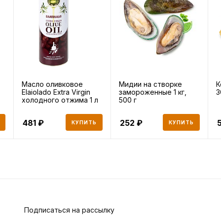
"
Масло оливковое
Мидии на створке
К
Elaiolado Extra Virgin
замороженные 1 кг,
3
холодного отжима 1 л
500 г
481
252
КУПИТЬ
КУПИТЬ
Подписаться на рассылку