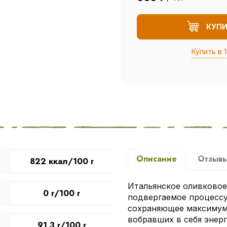
КУП
Купить в 1
Описание
Отзыв
822 ккал/100 г
Итальянское оливковое
0 г/100 г
подвергаемое процессу
сохраняющее максимум 
вобравших в себя энер
91,3 г/100 г