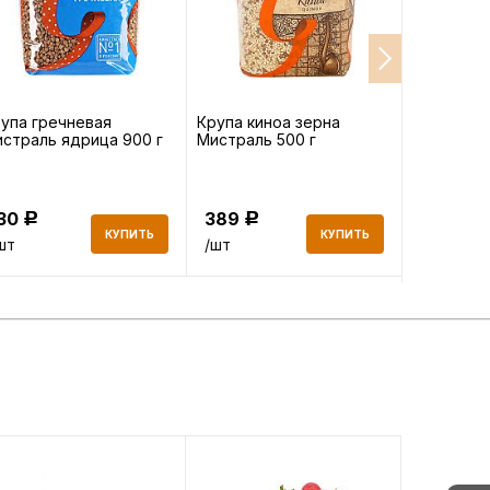
упа гречневая
Крупа киноа зерна
Масло ви
страль ядрица 900 г
Мистраль 500 г
Monini Gr
рафиниро
130
389
758
Р
Р
Р
КУПИТЬ
КУПИТЬ
шт
/шт
/шт