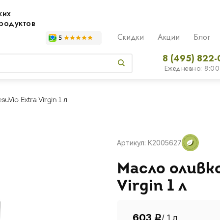
жих
родуктов
Скидки
Акции
Блог
8 (495) 822-
Ежедневно: 8:00
Vio Extra Virgin 1 л
Артикул: K2005627
Масло оливко
Virgin 1 л
603
/ 1 л
Р