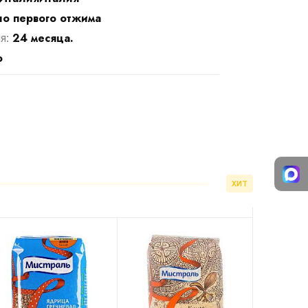
о первого отжима
24 месяца.
я:
o
ХИТ