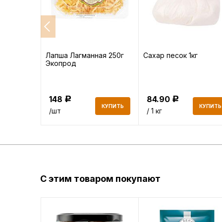
высший
Лапша Лагманная 250г
Сахар песок 1кг
Экопрод
148
84.90
Р
Р
КУПИТЬ
КУПИТЬ
КУПИТЬ
/шт
/ 1 кг
С этим товаром покупают