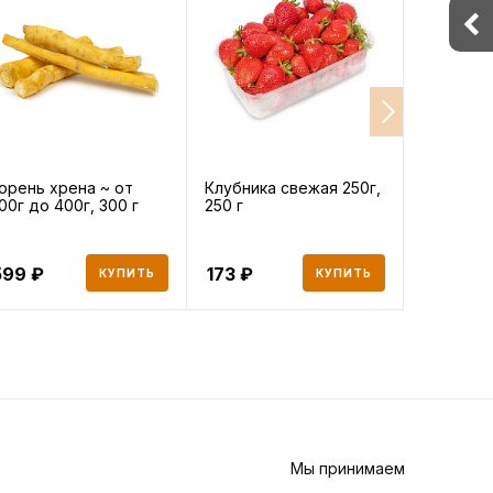
орень хрена ~ от
Клубника свежая 250г,
Семга (ло
00г до 400г, 300 г
250 г
хвоста 
1 кг, 1000
599
173
1 439
КУПИТЬ
КУПИТЬ
Мы принимаем