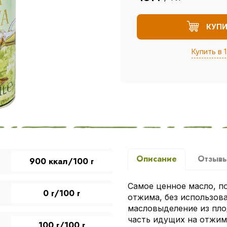
КУП
Купить в 1
Описание
Отзыв
900 ккал/100 г
Самое ценное масло, п
0 г/100 г
отжима, без использов
масловыделение из пло
часть идущих на отжим
100 г/100 г