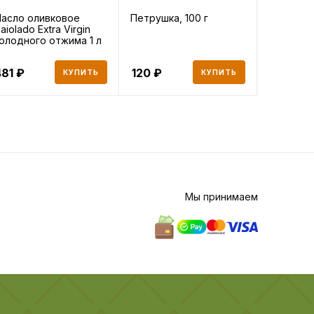
асло оливковое
Петрушка, 100 г
Перец бо
laiolado Extra Virgin
желтый 5
олодного отжима 1 л
481
120
199
КУПИТЬ
КУПИТЬ
Мы принимаем