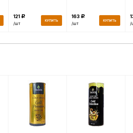
121
163
Р
Р
КУПИТЬ
КУПИТЬ
/шт
/шт
/