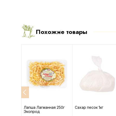
Похожие товары
высший
Лапша Лагманная 250г
Сахар песок 1кг
Экопрод