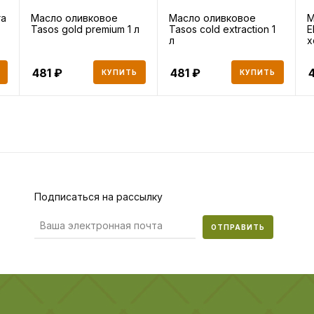
ra
Масло оливковое
Масло оливковое
М
Tasos gold premium 1 л
Tasos cold extraction 1
E
л
х
481
481
КУПИТЬ
КУПИТЬ
Подписаться на рассылку
ОТПРАВИТЬ