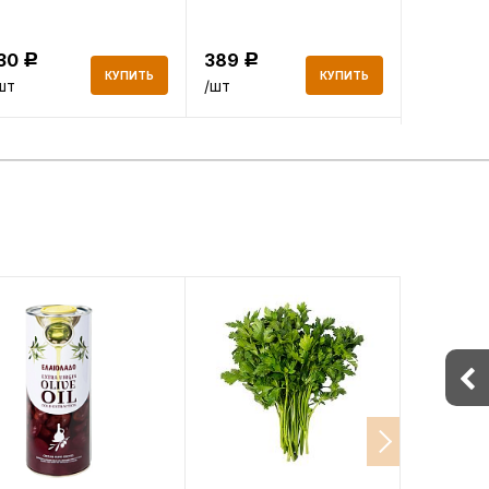
130
389
758
Р
Р
Р
КУПИТЬ
КУПИТЬ
шт
/шт
/шт