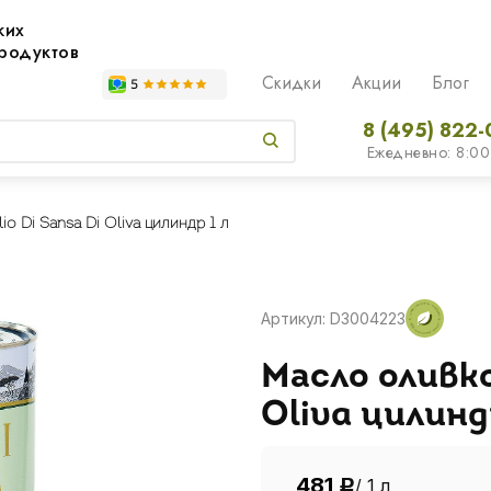
жих
родуктов
Скидки
Акции
Блог
8 (495) 822-
Ежедневно: 8:00
o Di Sansa Di Oliva цилиндр 1 л
Артикул: D3004223
Масло оливко
Oliva цилинд
481
/ 1 л
Р