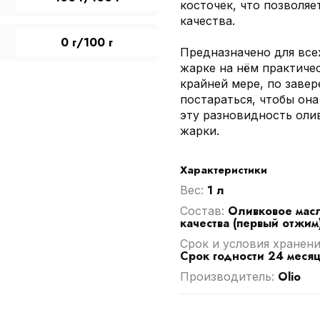
косточек, что позволяе
качества.
0 г/100 г
Предназначено для всех
жарке на нём практиче
крайней мере, по заве
постараться, чтобы он
эту разновидность олив
жарки.
Характеристики
1 л
Вес:
Оливковое мас
Cостав:
качества (первый отжим)
Срок и условия хранени
Срок годности 24 месяц
Olio
Производитель: