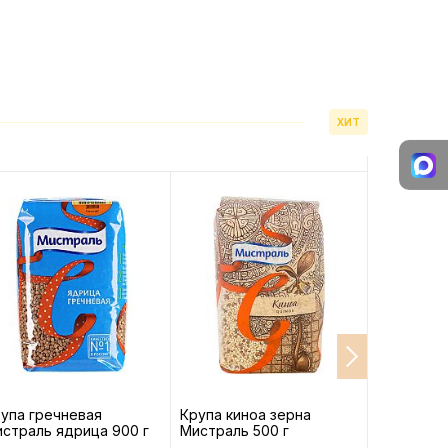
ХИТ
упа гречневая
Крупа киноа зерна
Масло ви
страль ядрица 900 г
Мистраль 500 г
Monini Gr
рафиниро