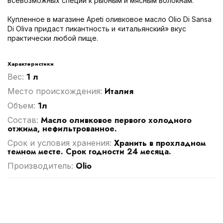
всевозможных специй к рыбным и мясным волокнам.
Купленное в магазине Аpeti оливковое масло Olio Di Sansa
Di Oliva придаст пикантность и «итальянский» вкус
практически любой пище.
Характеристики
1 л
Вес:
Италия
Место происхождения:
1л
Объем:
Масло оливковое первого холодного
Cостав:
отжима, нефильтрованное.
Хранить в прохладном
Срок и условия хранения:
темном месте. Срок годности 24 месяца.
Olio
Производитель: