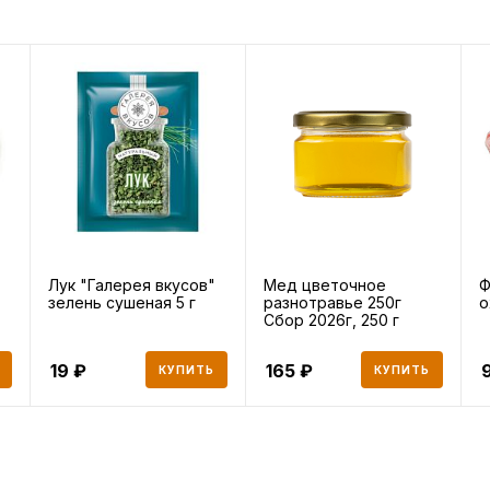
Лук "Галерея вкусов"
Мед цветочное
Ф
зелень сушеная 5 г
разнотравье 250г
о
Сбор 2026г, 250 г
19
165
КУПИТЬ
КУПИТЬ