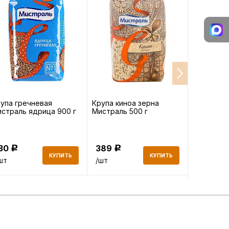
упа гречневая
Крупа киноа зерна
Масло ви
страль ядрица 900 г
Мистраль 500 г
Monini Gr
рафиниро
130
389
758
Р
Р
Р
КУПИТЬ
КУПИТЬ
шт
/шт
/шт