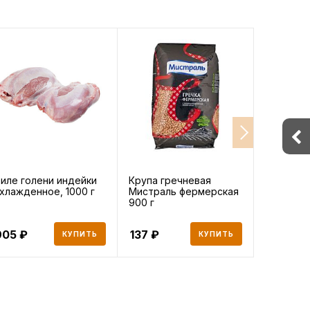
иле голени индейки
Крупа гречневая
Горох ну
хлажденное, 1000 г
Мистраль фермерская
на развес
900 г
905
137
82
КУПИТЬ
КУПИТЬ