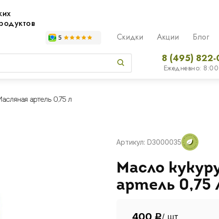
жих
родуктов
Скидки
Акции
Блог
8 (495) 822-
Ежедневно: 8:00
асляная артель 0,75 л
Артикул: D3000035
Масло кукур
артель 0,75 
400
/ шт
Р