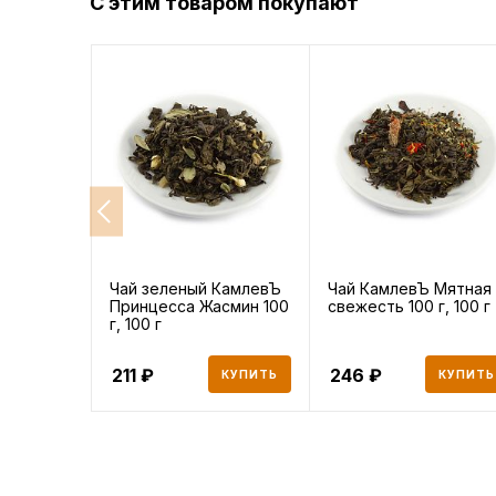
С этим товаром покупают
Чай зеленый КамлевЪ
Чай КамлевЪ Мятная
Принцесса Жасмин 100
свежесть 100 г, 100 г
г, 100 г
211
246
КУПИТЬ
КУПИТЬ