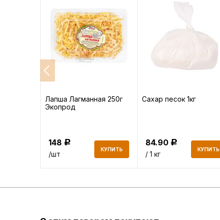
высший
Лапша Лагманная 250г
Сахар песок 1кг
Экопрод
148
84.90
Р
Р
КУПИТЬ
КУПИТЬ
КУПИТЬ
/шт
/ 1 кг