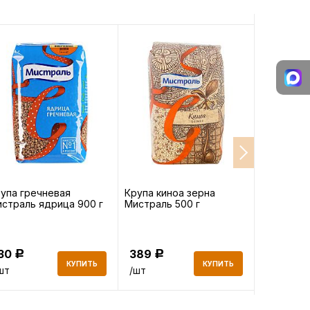
упа гречневая
Крупа киноа зерна
Масло ви
страль ядрица 900 г
Мистраль 500 г
Monini Gr
рафиниро
130
389
758
Р
Р
Р
КУПИТЬ
КУПИТЬ
шт
/шт
/шт