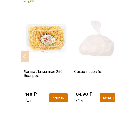
высший
Лапша Лагманная 250г
Сахар песок 1кг
Экопрод
148
84.90
Р
Р
КУПИТЬ
КУПИТЬ
КУПИТЬ
/шт
/ 1 кг