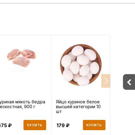
уриная мякоть бедра
Яйцо куриное белое
Говяжья 
ескостная, 900 г
высшей категории 10
охлажден
шт
675
179
845
КУПИТЬ
КУПИТЬ