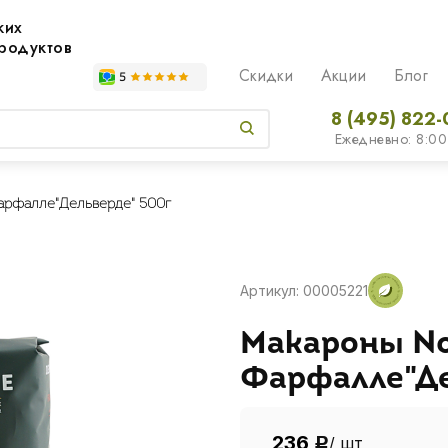
жих
родуктов
Скидки
Акции
Блог
8 (495) 822-
Ежедневно: 8:00
рфалле"Дельверде" 500г
Артикул: 00005221
Макароны №
Фарфалле"Де
236
/ шт
Р