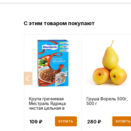
С этим товаром покупают
Крупа гречневая
Груша Форель 500г,
Мистраль Ядрица
500 г
чистая цельная в
пакетиках 5
109
280
КУПИТЬ
КУПИТЬ