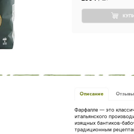
КУП
Описание
Отзыв
Фарфалле — это класси
итальянского производи
изящных бантиков-бабоч
традиционным рецептам