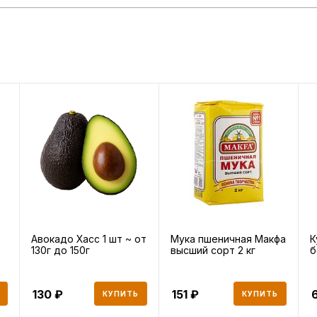
Авокадо Хасс 1 шт ~ от
Мука пшеничная Макфа
К
130г до 150г
высший сорт 2 кг
б
130
151
КУПИТЬ
КУПИТЬ