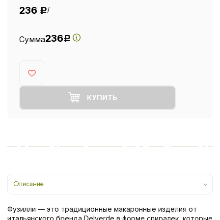
236
/
Р
236
Сумма
Р
КУПИТЬ
Описание
Фузилли — это традиционные макаронные изделия от
итальянского бренда Delverde в форме спиралек, которые