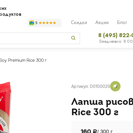
жих
родуктов
Скидки
Акции
Блог
8 (495) 822-
Ежедневно: 8:00
Soy Premium Rice 300 г
Артикул: D0100029
Лапша рисов
Rice 300 г
160
/ 300 г
Р