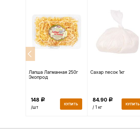
высший
Лапша Лагманная 250г
Сахар песок 1кг
Экопрод
148
84.90
Р
Р
КУПИТЬ
КУПИТЬ
КУПИТЬ
/шт
/ 1 кг