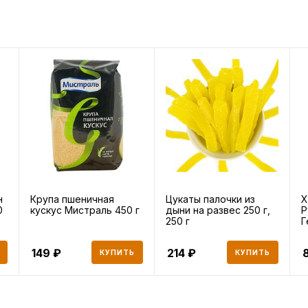
н
Крупа пшеничная
Цукаты палочки из
Х
0
кускус Мистраль 450 г
дыни на развес 250 г,
Р
250 г
Г
п
149
214
КУПИТЬ
КУПИТЬ