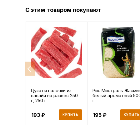
С этим товаром покупают
Цукаты палочки из
Рис Мистраль Жасми
папайи на развес 250
белый ароматный 50
г, 250 г
г
193
195
КУПИТЬ
КУПИТЬ