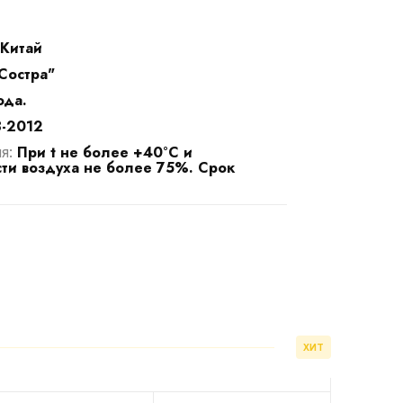
Китай
Состра"
ода.
-2012
При t не более +40°C и
ия:
ти воздуха не более 75%. Срок
ХИТ