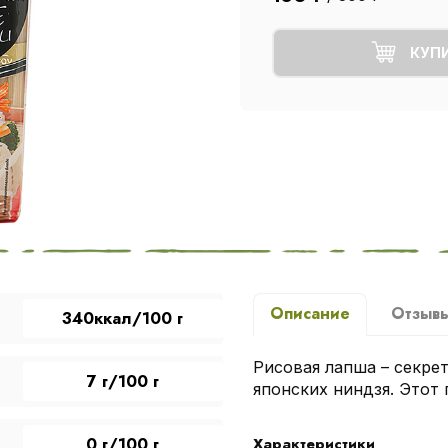
КУП
Описание
Отзыв
340ккал/100 г
Рисовая лапша – секре
7 г/100 г
японских ниндзя. Этот
0 г/100 г
Характеристики