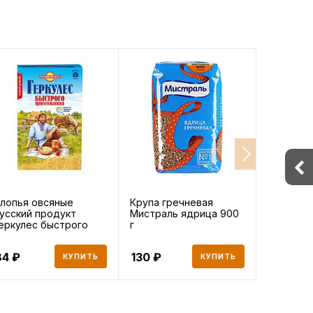
лопья овсяные
Крупа гречневая
Креветки
усский продукт
Мистраль ядрица 900
сухой за
еркулес быстрого
г
200, 250 
риготовлен
84
130
242
КУПИТЬ
КУПИТЬ