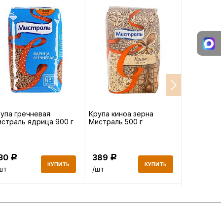
упа гречневая
Крупа киноа зерна
Масло ви
страль ядрица 900 г
Мистраль 500 г
Monini Gr
рафиниро
130
389
758
Р
Р
Р
КУПИТЬ
КУПИТЬ
шт
/шт
/шт