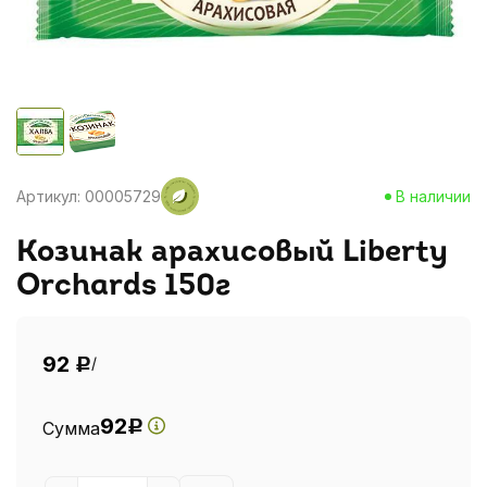
Артикул: 00005729
В наличии
Козинак арахисовый Liberty
Orchards 150г
92
/
Р
92
Сумма
Р