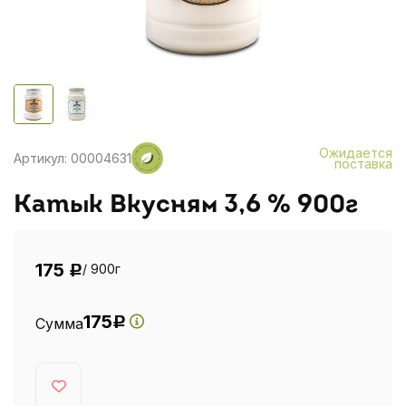
Ожидается
Артикул: 00004631
поставка
Катык Вкусням 3,6 % 900г
175
/ 900г
Р
175
Сумма
Р