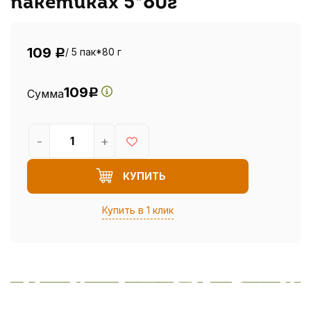
пакетиках 5*80г
109
/ 5 пак*80 г
Р
109
Сумма
Р
-
+
КУПИТЬ
Купить в 1 клик