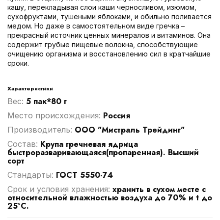
кашу, перекладывая слои каши черносливом, изюмом,
сухофруктами, тушеными яблоками, и обильно поливается
медом. Но даже в самостоятельном виде гречка –
прекрасный источник ценных минералов и витаминов. Она
содержит грубые пищевые волокна, способствующие
очищению организма и восстановлению сил в кратчайшие
сроки.
Характеристики
5 пак*80 г
Вес:
Россия
Место происхождения:
ООО "Мистраль Трейдинг"
Производитель:
Крупа гречневая ядрица
Cостав:
быстроразваривающаяся(пропаренная). Высший
сорт
ГОСТ 5550-74
Стандарты:
хранить в сухом месте с
Срок и условия хранения:
относительной влажностью воздуха до 70% и t до
25°C.