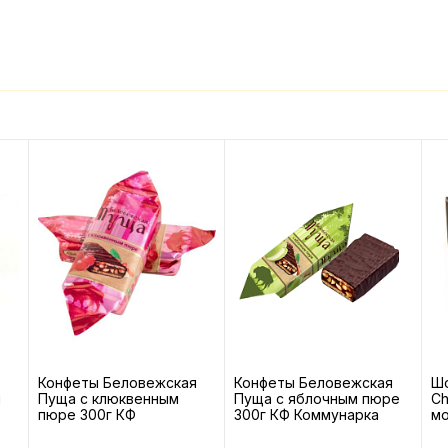
Конфеты Беловежская
Конфеты Беловежская
Шо
й
Пуща с клюквенным
Пуща с яблочным пюре
Ch
пюре 300г КФ
300г КФ Коммунарка
мо
Коммунарка
г