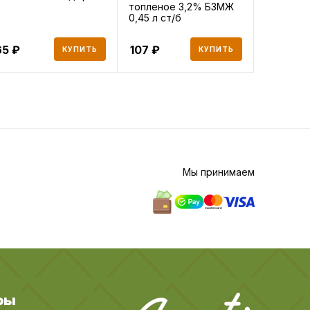
топленое 3,2% БЗМЖ
по-татар
0,45 л ст/б
полукоп
Экопрод,
65
107
295
КУПИТЬ
КУПИТЬ
Мы принимаем
ры