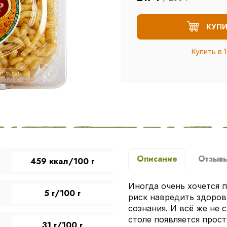
КУП
Купить в 1
Описание
Отзыв
459 ккал/100 г
Иногда очень хочется п
5 г/100 г
риск навредить здоров
сознания. И всё же не 
столе появляется прос
31 г/100 г