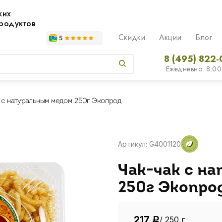
жих
родуктов
Скидки
Акции
Блог
8 (495) 822-
Ежедневно: 8:00
 с натуральным медом 250г Экопрод
Артикул: G4001120
Чак-чак с н
250г Экопро
217
/ 250 г
Р