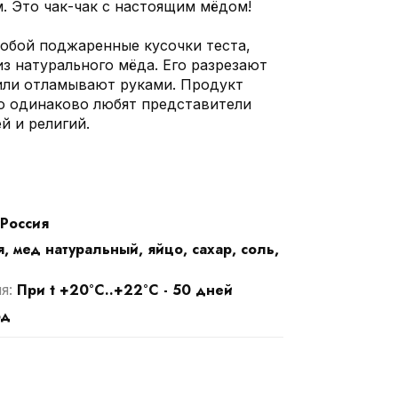
. Это чак-чак с настоящим мёдом!
собой поджаренные кусочки теста,
з натурального мёда. Его разрезают
или отламывают руками. Продукт
го одинаково любят представители
й и религий.
Россия
, мед натуральный, яйцо, сахар, соль,
При t +20°С..+22°С - 50 дней
ия:
од