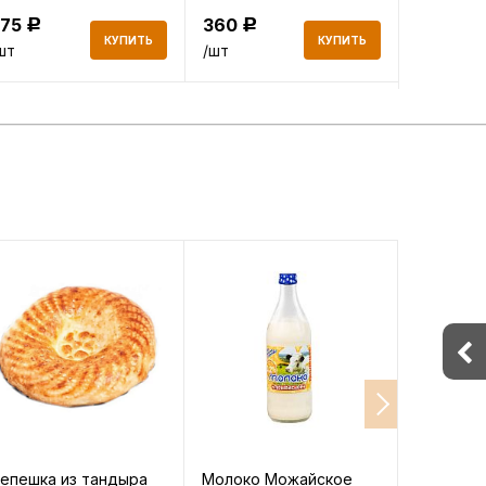
375
360
360
Р
Р
Р
КУПИТЬ
КУПИТЬ
шт
/шт
/шт
епешка из тандыра
Молоко Можайское
Колбаса 