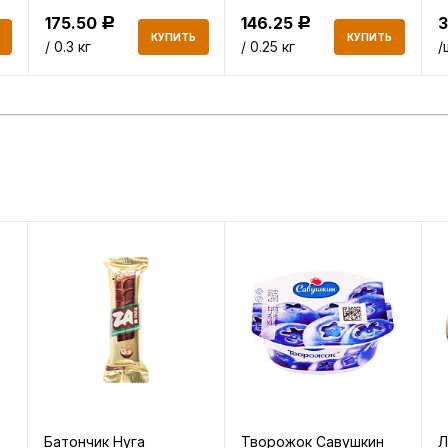
175.50
146.25
Р
Р
КУПИТЬ
КУПИТЬ
/ 0.3 кг
/ 0.25 кг
/
Батончик Нуга
Творожок Савушкин
Л