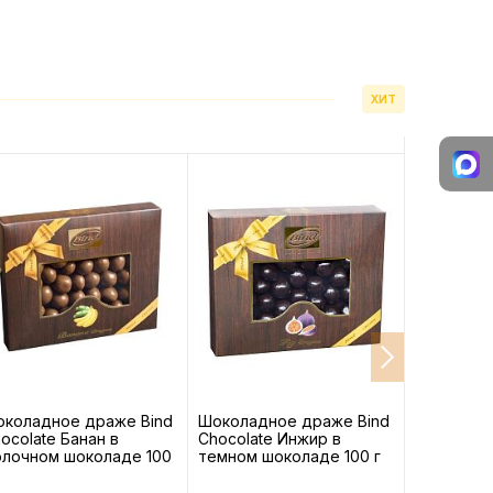
ХИТ
коладное драже Bind
Шоколадное драже Bind
Шоколадн
ocolate Банан в
Chocolate Инжир в
Chocolate
лочном шоколаде 100
темном шоколаде 100 г
молочном
г