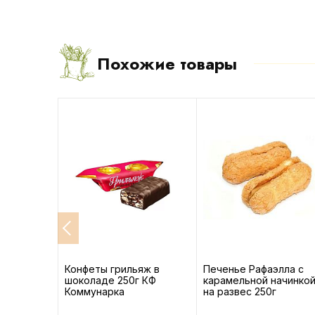
Похожие товары
ad
Конфеты грильяж в
Печенье Рафаэлла с
евичной
шоколаде 250г КФ
карамельной начинко
Коммунарка
на развес 250г