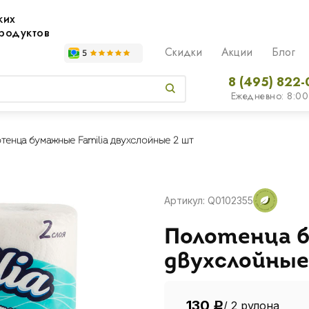
жих
родуктов
Скидки
Акции
Блог
8 (495) 822-
Ежедневно: 8:00
тенца бумажные Familia двухслойные 2 шт
Артикул: Q0102355
Полотенца б
двухслойные
130
/ 2 рулона
Р