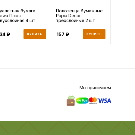
уалетная бумага
Полотенца бумажные
Туалетна
ewa Плюс
Papia Decor
Papia тр
вухслойная 4 шт
трехслойные 2 шт
белая 4 
134
157
163
КУПИТЬ
КУПИТЬ
Мы принимаем