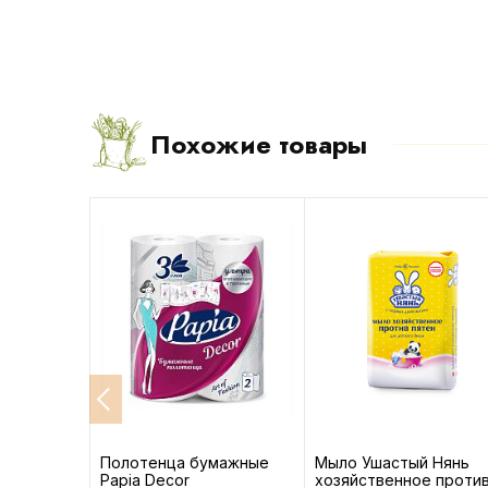
Похожие товары
д/белья
Полотенца бумажные
Мыло Ушастый Нянь
и белый
Papia Decor
хозяйственное проти