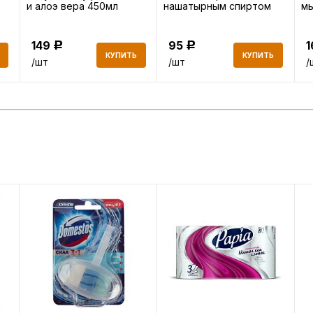
и алоэ вера 450мл
нашатырным спиртом
мы
0,5л
бы
149
95
Р
Р
КУПИТЬ
КУПИТЬ
/шт
/шт
/