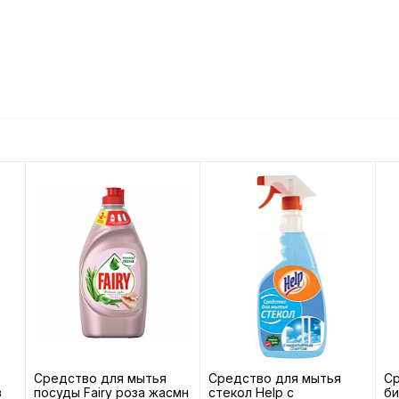
Средство для мытья
Средство для мытья
С
в
посуды Fairy роза жасмн
стекол Help с
би