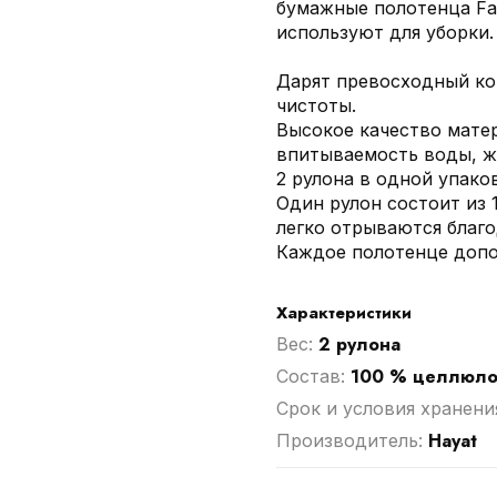
бумажные полотенца Fam
используют для уборки.
Дарят превосходный ко
чистоты.
Высокое качество мате
впитываемость воды, ж
2 рулона в одной упаков
Один рулон состоит из 
легко отрываются благ
Каждое полотенце допо
Характеристики
2 рулона
Вес:
100 % целлюло
Cостав:
Срок и условия хранени
Hayat
Производитель: