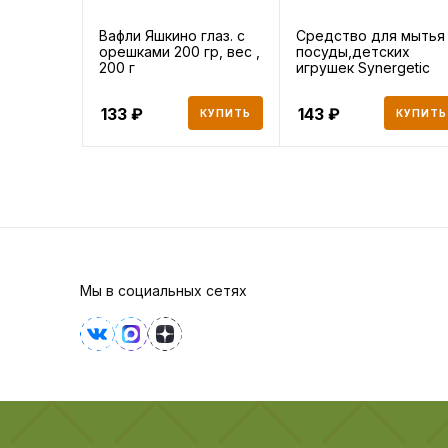
Вафли Яшкино глаз. с
Средство для мытья
орешками 200 гр, вес ,
посуды,детских
200 г
игрушек Synergetic
алоэ ве
133
143
КУПИТЬ
КУПИТЬ
Мы в социальных сетях