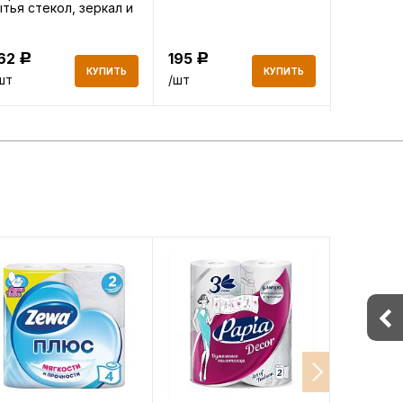
тья стекол, зеркал и
BIG City 3
товой техники 0,5л
162
195
378
Р
Р
Р
КУПИТЬ
КУПИТЬ
шт
/шт
/шт