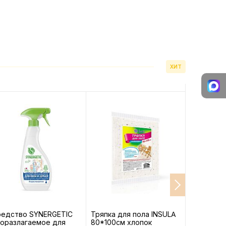
ХИТ
редство SYNERGETIC
Тряпка для пола INSULA
Пакеты-с
оразлагаемое для
80*100см хлопок
хранения 