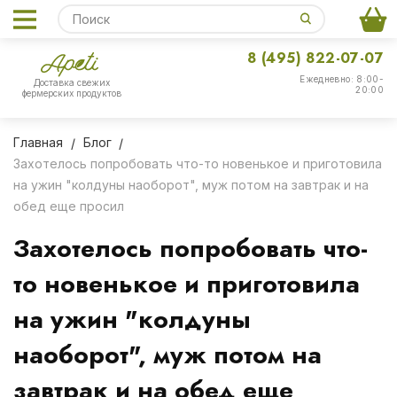
8 (495) 822-07-07
Ежедневно: 8:00-
Доставка свежих
20:00
фермерских продуктов
Главная
Блог
Захотелось попробовать что-то новенькое и приготовила
на ужин "колдуны наоборот", муж потом на завтрак и на
обед еще просил
Захотелось попробовать что-
то новенькое и приготовила
на ужин "колдуны
наоборот", муж потом на
завтрак и на обед еще