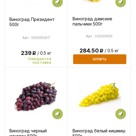
Виноград дамские
Виноград Президент
пальчики 500г
500г
Арт.: C0200021
Арт.: 00005207
284.50
/ 0.5 кг
Р
239
/ 0.5 кг
Р
Ожидается
КУПИТЬ
поставка
Виноград черный
Виноград белый кишмиш
кишмиш 500г
500г