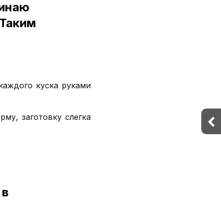
минаю
 Таким
каждого куска руками
рму, заготовку слегка
 в