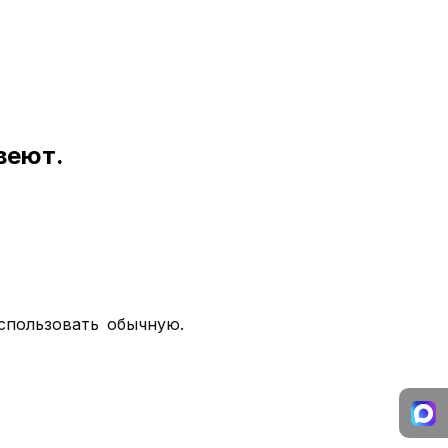
веют.
использовать обычную.