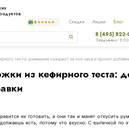
жих
родуктов
Скидки
Акции
Блог
8 (495) 822-
Ежедневно: 8:00
рного теста: домашние съедают за пол часа и просят добавк
ки из кефирного теста: д
бавки
равится их готовить, а они так и манят откусить ру
одолжаешь есть, потому что вкусно. С выпечкой по 