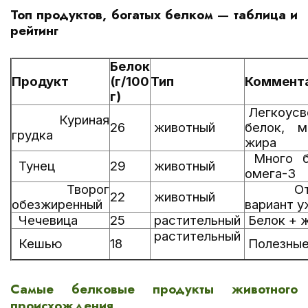
Топ продуктов, богатых белком — таблица и
рейтинг
Белок
Продукт
(г/100
Тип
Коммент
г)
Легкоусв
Куриная
26
животный
белок, м
грудка
жира
Много б
Тунец
29
животный
омега-3
Творог
Отли
22
животный
обезжиренный
вариант у
Чечевица
25
растительный
Белок + 
растительный
Кешью
18
Полезные
Самые белковые продукты животного
происхождения