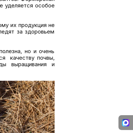
де уделяется особое
ому их продукция не
ледят за здоровьем
олезна, но и очень
ся качеству почвы,
ды выращивания и