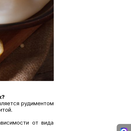
к?
является рудиментом
итой.
ависимости от вида