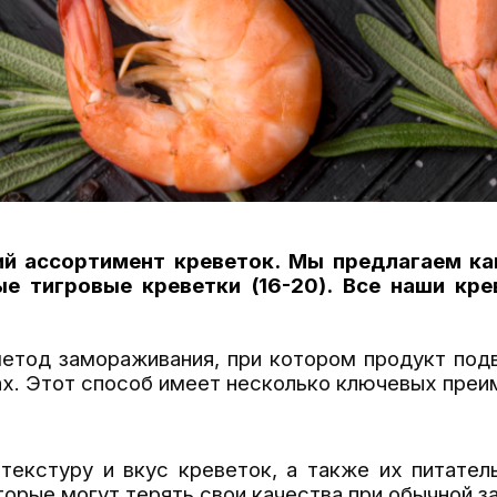
й ассортимент креветок. Мы предлагаем ка
ые тигровые креветки (16-20).
Все наши кре
тод замораживания, при котором продукт под
х. Этот способ имеет несколько ключевых преи
текстуру и вкус креветок, а также их питател
орые могут терять свои качества при обычной з