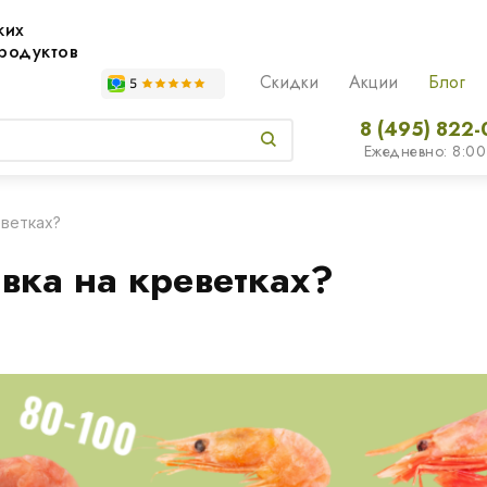
жих
родуктов
Скидки
Акции
Блог
8 (495) 822-
Ежедневно: 8:00
еветках?
вка на креветках?