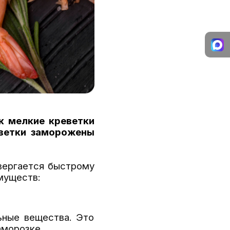
к мелкие креветки
ветки заморожены
вергается быстрому
муществ:
ьные вещества. Это
аморозке.