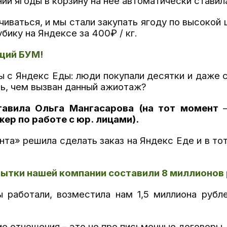
ии ягоды в корзину на нее автоматически ставил
чиваться, и мы стали закупать ягоду по высокой
ику на Яндексе за 400₽ / кг.
щий БУМ!
ы с Яндекс Еды: люди покупали десятки и даже 
ть, чем вызван данный ажиотаж?
тавила Ольга Мангасарова (на тот момент
ер по работе с юр. лицами).
нта» решила сделать заказ на Яндекс Еде и в то
убытки нашей компании составили 8 миллионов
 работали, возместила нам 1,5 миллиона рубле
ие отношения
– это не про письменные договоры, 