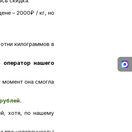
ась скидка.
 цене
–
2000₽ / кг, но
сотни килограммов в
–
оператор нашего
т момент она смогла
 рублей.
й, хотя, по нашему
а про человечность!