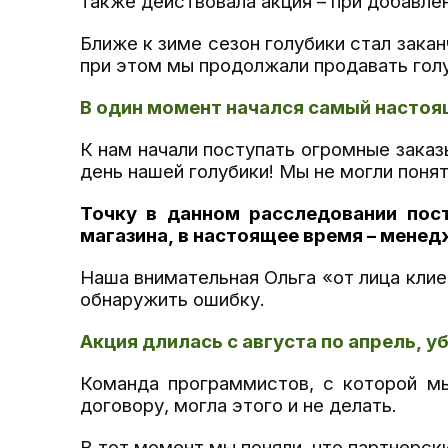
также действовала акция – при добавлен
Ближе к зиме сезон голубики стал закан
при этом мы продолжали продавать голуб
В один момент начался самый настоя
К нам начали поступать огромные заказ
день нашей голубики! Мы не могли поня
Точку в данном расследовании пос
магазина, в настоящее время
–
менедж
Наша внимательная Ольга «от лица клие
обнаружить ошибку.
Акция длилась с августа по апрель, 
Команда программистов, с которой мы
договору, могла этого и не делать.
В тот момент мы поняли, что
партнерск