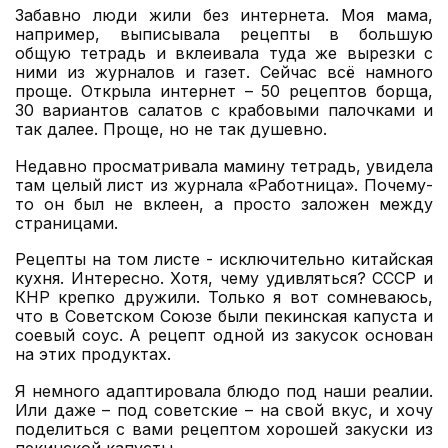
Забавно люди жили без интернета. Моя мама,
например, выписывала рецепты в большую
общую тетрадь и вклеивала туда же вырезки с
ними из журналов и газет. Сейчас всё намного
проще. Открыла интернет – 50 рецептов борща,
30 вариантов салатов с крабовыми палочками и
так далее. Проще, но не так душевно.
Недавно просматривала мамину тетрадь, увидела
там целый лист из журнала «Работница». Почему-
то он был не вклеен, а просто заложен между
страницами.
Рецепты на том листе - исключительно китайская
кухня. Интересно. Хотя, чему удивляться? СССР и
КНР крепко дружили. Только я вот сомневаюсь,
что в Советском Союзе были пекинская капуста и
соевый соус. А рецепт одной из закусок основан
на этих продуктах.
Я немного адаптировала блюдо под наши реалии.
Или даже – под советские – на свой вкус, и хочу
поделиться с вами рецептом хорошей закуски из
пекинской капусты.