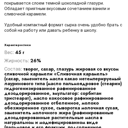
покрывается слоем темной шоколадной глазури.
Обладает приятным вкусовым сочетанием ванили и
сливочной карамели.
Удобный компактный формат сырка очень удобно брать с
собой на работу или давать ребенку в школу.
Характеристики
45 г
Вес:
26%
Жирность:
творог, сахар, глазурь жировая со вкусом
Cостав:
сливочной карамели «Сливочная карамель»
(сахар, заменитель масла какао нетемперируемый
лауринового типа (масло пальмоядровое (стеарин)
гидрогенизированное рафинированное
дезодорированное, эмульгатор: сорбитан
тристеарат), масло кокосовое рафинированное
дезодорированное отбеленное, молоко
обезжиренное сухое, сыворотка молочная сухая,
заменитель молочного жира (рафинированные
дезодорированные растительные масла в
натуральном и модифицированном виде
(пальмовое и его фракции, подсолнечное,