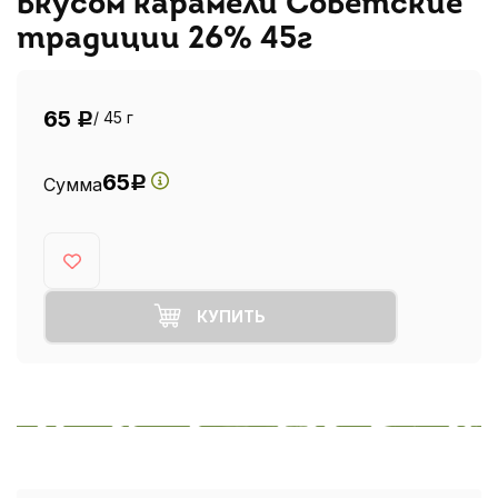
вкусом карамели Советские
традиции 26% 45г
65
/ 45 г
Р
65
Сумма
Р
КУПИТЬ