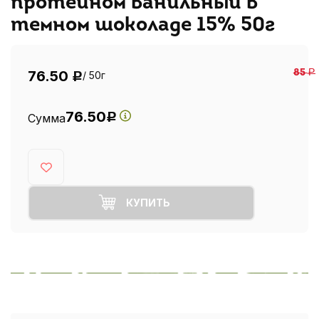
протеином ванильный в
темном шоколаде 15% 50г
76.50
85
Р
/ 50г
Р
76.50
Сумма
Р
КУПИТЬ