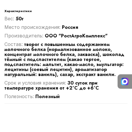
Характеристики
50г
Вес:
Россия
Место происхождения:
ООО "РостАгроКомплекс"
Производитель:
творог с повышенным содержанием
Cостав:
молочного белка (нормализованное молоко,
концентрат молочного белка, закваска), шоколад
тёмный с подсластителем (какао тертое,
подсластитель: мальтит, какао-масло, эмульгатор:
лецитины (соевый лецитин), ароматизатор
натуральный: ваниль), сахар, экстракт ванили.
30 суток при
Срок и условия хранения:
температуре хранения от +2°C до +6°C
Полезный
Полезность: