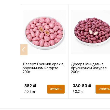
без
Десерт Грецкий орех в
Десерт Миндаль в
брусничном йогурте
брусничном йогурте
200г
200г
382
380.80
Р
Р
КУПИТЬ
КУПИТЬ
КУПИТЬ
/ 0.2 кг
/ 0.2 кг