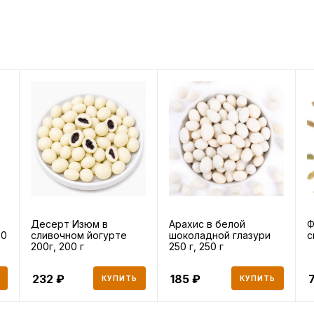
Десерт Изюм в
Арахис в белой
Ф
00
сливочном йогурте
шоколадной глазури
с
200г, 200 г
250 г, 250 г
232
185
КУПИТЬ
КУПИТЬ