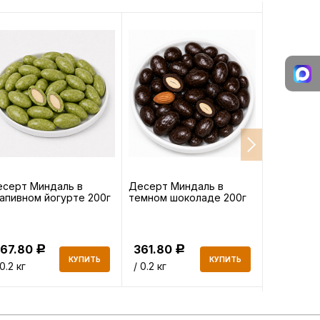
серт Миндаль в
Десерт Миндаль в
Фисташки
апивном йогурте 200г
темном шоколаде 200г
сырые 150
367.80
361.80
704.85
Р
Р
КУПИТЬ
КУПИТЬ
 0.2 кг
/ 0.2 кг
/ 0.15 кг