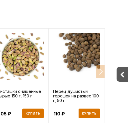
исташки очищенные
Перец душистый
Семечки
ырые 150 г, 150 г
горошек на развес 100
семечки
г, 50 г
отборны
солью
705
110
82
КУПИТЬ
КУПИТЬ