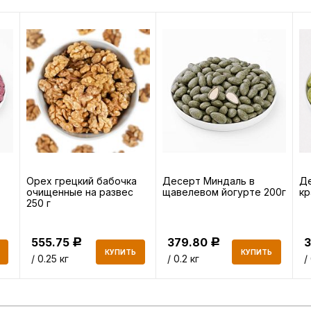
Орех грецкий бабочка
Десерт Миндаль в
Де
очищенные на развес
щавелевом йогурте 200г
кр
250 г
555.75
379.80
Р
Р
КУПИТЬ
КУПИТЬ
/ 0.25 кг
/ 0.2 кг
/