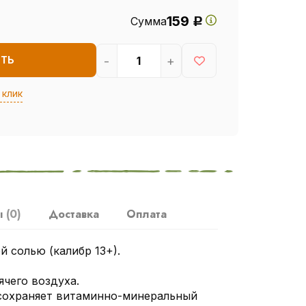
159
Сумма
Р
-
+
ИТЬ
 клик
ы
(0)
Доставка
Оплата
 солью (калибр 13+).
ячего воздуха.
сохраняет витаминно-минеральный