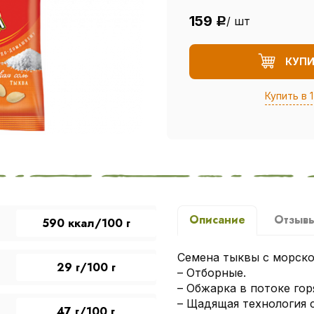
159
/ шт
Р
КУП
Купить в 1
Описание
Отзыв
590 ккал/100 г
Семена тыквы с морской
29 г/100 г
– Отборные.
– Обжарка в потоке гор
– Щадящая технология 
47 г/100 г