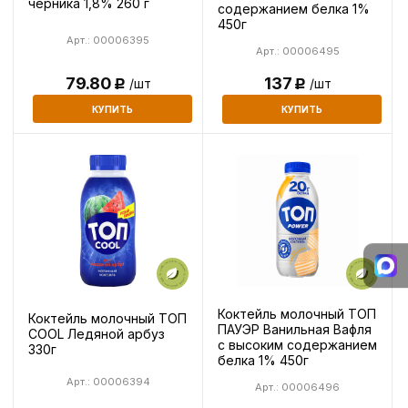
черника 1,8% 260 г
содержанием белка 1%
450г
Арт.: 00006395
Арт.: 00006495
79.80
137
/шт
/шт
Р
Р
КУПИТЬ
КУПИТЬ
Коктейль молочный ТОП
Коктейль молочный ТОП
ПАУЭР Ванильная Вафля
COOL Ледяной арбуз
с высоким содержанием
330г
белка 1% 450г
Арт.: 00006394
Арт.: 00006496