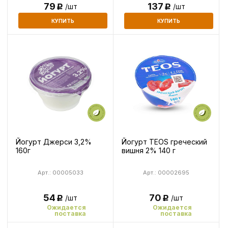
79
137
/шт
/шт
Р
Р
КУПИТЬ
КУПИТЬ
Йогурт Джерси 3,2%
Йогурт TEOS греческий
160г
вишня 2% 140 г
Арт.: 00005033
Арт.: 00002695
54
70
/шт
/шт
Р
Р
Ожидается
Ожидается
поставка
поставка