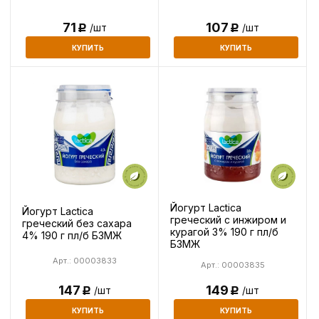
71
107
/шт
/шт
Р
Р
КУПИТЬ
КУПИТЬ
Йогурт Lactica
Йогурт Lactica
греческий с инжиром и
греческий без сахара
курагой 3% 190 г пл/б
4% 190 г пл/б БЗМЖ
БЗМЖ
Арт.: 00003833
Арт.: 00003835
147
149
/шт
/шт
Р
Р
КУПИТЬ
КУПИТЬ