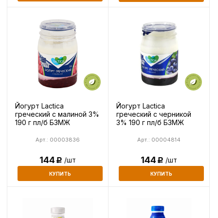
Йогурт Lactica
Йогурт Lactica
греческий с малиной 3%
греческий с черникой
190 г пл/б БЗМЖ
3% 190 г пл/б БЗМЖ
Арт.: 00003836
Арт.: 00004814
144
144
/шт
/шт
Р
Р
КУПИТЬ
КУПИТЬ