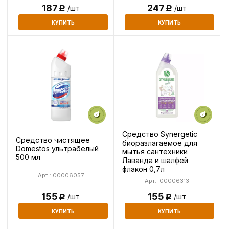
187
247
/шт
/шт
Р
Р
КУПИТЬ
КУПИТЬ
Средство Synergetic
Средство чистящее
биоразлагаемое для
Domestos ультрабелый
мытья сантехники
500 мл
Лаванда и шалфей
флакон 0,7л
Арт.: 00006057
Арт.: 00006313
155
155
/шт
/шт
Р
Р
КУПИТЬ
КУПИТЬ