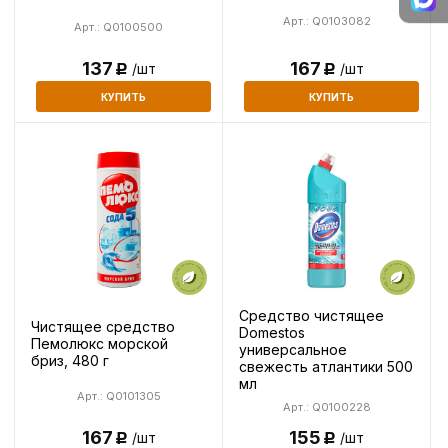
Арт.: Q0103082
Арт.: Q0100500
137
167
/шт
/шт
Р
Р
КУПИТЬ
КУПИТЬ
Средство чистящее
Чистящее средство
Domestos
Пемолюкс морской
универсальное
бриз, 480 г
свежесть атлантики 500
мл
Арт.: Q0101305
Арт.: Q0100228
167
155
/шт
/шт
Р
Р