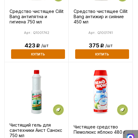
Средство чистящее Cillit
Средство чистящее Cillit
Bang антипятна и
Bang антижир и сияние
гигиена 750 мл
450 мл
Арт.: Q1001742
Арт.: Q1001741
423
375
/шт
/шт
Р
Р
КУПИТЬ
КУПИТЬ
Чистящий гель для
Чистящее средство
сантехники Аист Санокс
Пемолюкс яблоко 480 г
750 мл