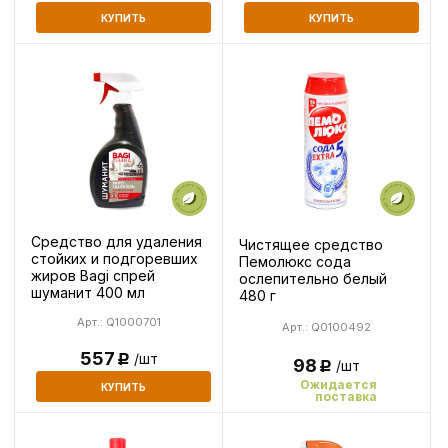
КУПИТЬ
КУПИТЬ
Средство для удаления
Чистящее средство
стойких и подгоревших
Пемолюкс сода
жиров Bagi спрей
ослепительно белый
шуманит 400 мл
480 г
Арт.: Q1000701
Арт.: Q0100492
557
/шт
Р
98
/шт
Р
Ожидается
КУПИТЬ
поставка