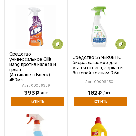
Средство
Средство SYNERGETIC
универсальное Cillit
биоразлагаемое для
Bang против налёта и
мытья стекол, зеркал и
грязи
бытовой техники 0,5л
(Антиналёт+Блеск)
450мл
Арт.: 00006450
Арт.: 00006309
393
162
/шт
/шт
Р
Р
КУПИТЬ
КУПИТЬ