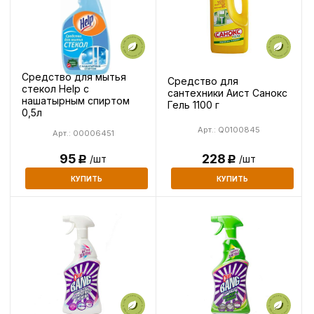
Средство для мытья
Средство для
стекол Help с
сантехники Аист Санокс
нашатырным спиртом
Гель 1100 г
0,5л
Арт.: Q0100845
Арт.: 00006451
228
95
/шт
/шт
Р
Р
КУПИТЬ
КУПИТЬ