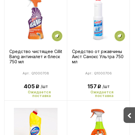
Средство чистящее Cillit
Средство от ржавчины
Bang антиналет и блеск
Аист Санокс Ультра 750
750 мл
мл
Арт.: Q1000708
Арт.: Q1000706
405
157
/шт
/шт
Р
Р
Ожидается
Ожидается
поставка
поставка