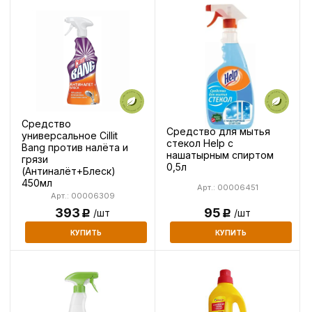
Средство
Средство для мытья
универсальное Cillit
стекол Help с
Bang против налёта и
нашатырным спиртом
грязи
0,5л
(Антиналёт+Блеск)
450мл
Арт.: 00006451
Арт.: 00006309
393
95
/шт
/шт
Р
Р
КУПИТЬ
КУПИТЬ