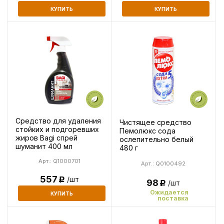
КУПИТЬ
КУПИТЬ
Средство для удаления
Чистящее средство
стойких и подгоревших
Пемолюкс сода
жиров Bagi спрей
ослепительно белый
шуманит 400 мл
480 г
Арт.: Q1000701
Арт.: Q0100492
557
/шт
Р
98
/шт
Р
Ожидается
КУПИТЬ
поставка