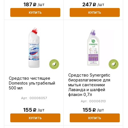
187
247
/шт
/шт
Р
Р
КУПИТЬ
КУПИТЬ
Средство Synergetic
Средство чистящее
биоразлагаемое для
Domestos ультрабелый
мытья сантехники
500 мл
Лаванда и шалфей
флакон 0,7л
Арт.: 00006057
Арт.: 00006313
155
155
/шт
/шт
Р
Р
КУПИТЬ
КУПИТЬ