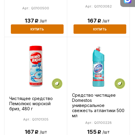
Арт.: Q0103082
Арт.: Q0100500
137
167
/шт
/шт
Р
Р
КУПИТЬ
КУПИТЬ
Средство чистящее
Чистящее средство
Domestos
Пемолюкс морской
универсальное
бриз, 480 г
свежесть атлантики 500
мл
Арт.: Q0101305
Арт.: Q0100228
167
155
/шт
/шт
Р
Р