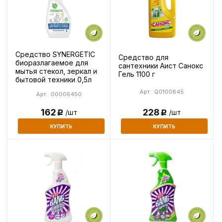
Средство SYNERGETIC
Средство для
биоразлагаемое для
сантехники Аист Санокс
мытья стекол, зеркал и
Гель 1100 г
бытовой техники 0,5л
Арт.: Q0100845
Арт.: 00006450
228
162
/шт
/шт
Р
Р
КУПИТЬ
КУПИТЬ