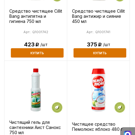
Средство чистящее Cillit
Средство чистящее Cillit
Bang антипятна и
Bang антижир и сияние
гигиена 750 мл
450 мл
Арт.: Q1001742
Арт.: Q1001741
423
375
/шт
/шт
Р
Р
КУПИТЬ
КУПИТЬ
Чистящий гель для
Чистящее средство
сантехники Аист Санокс
Пемолюкс яблоко 480 г
750 мл