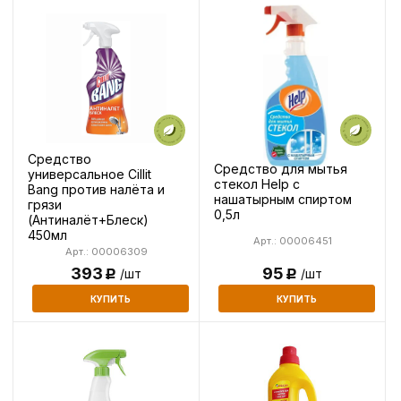
Средство
Средство для мытья
универсальное Cillit
стекол Help с
Bang против налёта и
нашатырным спиртом
грязи
0,5л
(Антиналёт+Блеск)
450мл
Арт.: 00006451
Арт.: 00006309
393
95
/шт
/шт
Р
Р
КУПИТЬ
КУПИТЬ