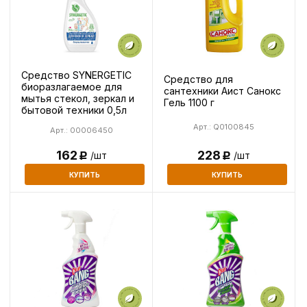
Средство SYNERGETIC
Средство для
биоразлагаемое для
сантехники Аист Санокс
мытья стекол, зеркал и
Гель 1100 г
бытовой техники 0,5л
Арт.: Q0100845
Арт.: 00006450
228
162
/шт
/шт
Р
Р
КУПИТЬ
КУПИТЬ