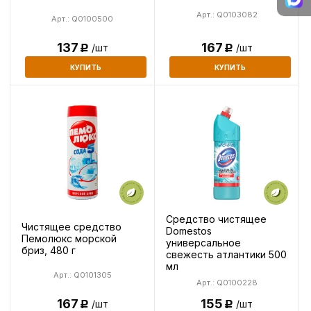
Арт.: Q0103082
Арт.: Q0100500
137
167
/шт
/шт
Р
Р
КУПИТЬ
КУПИТЬ
Средство чистящее
Чистящее средство
Domestos
Пемолюкс морской
универсальное
бриз, 480 г
свежесть атлантики 500
мл
Арт.: Q0101305
Арт.: Q0100228
167
155
/шт
/шт
Р
Р