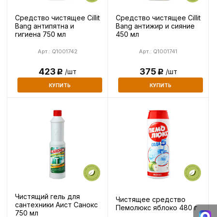
Средство чистящее Cillit
Средство чистящее Cillit
Bang антипятна и
Bang антижир и сияние
гигиена 750 мл
450 мл
Арт.: Q1001742
Арт.: Q1001741
423
375
/шт
/шт
Р
Р
КУПИТЬ
КУПИТЬ
Чистящий гель для
Чистящее средство
сантехники Аист Санокс
Пемолюкс яблоко 480 г
750 мл