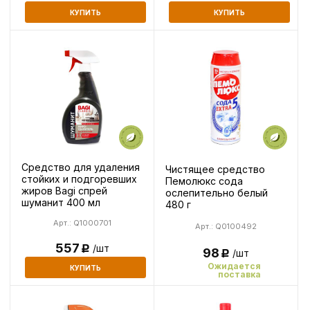
КУПИТЬ
КУПИТЬ
Средство для удаления
Чистящее средство
стойких и подгоревших
Пемолюкс сода
жиров Bagi спрей
ослепительно белый
шуманит 400 мл
480 г
Арт.: Q1000701
Арт.: Q0100492
557
/шт
Р
98
/шт
Р
Ожидается
КУПИТЬ
поставка