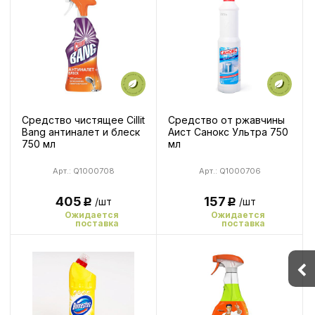
Средство чистящее Cillit
Средство от ржавчины
Bang антиналет и блеск
Аист Санокс Ультра 750
750 мл
мл
Арт.: Q1000708
Арт.: Q1000706
405
157
/шт
/шт
Р
Р
Ожидается
Ожидается
поставка
поставка