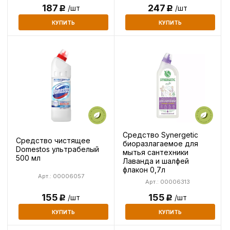
187
247
/шт
/шт
Р
Р
КУПИТЬ
КУПИТЬ
Средство Synergetic
Средство чистящее
биоразлагаемое для
Domestos ультрабелый
мытья сантехники
500 мл
Лаванда и шалфей
флакон 0,7л
Арт.: 00006057
Арт.: 00006313
155
155
/шт
/шт
Р
Р
КУПИТЬ
КУПИТЬ