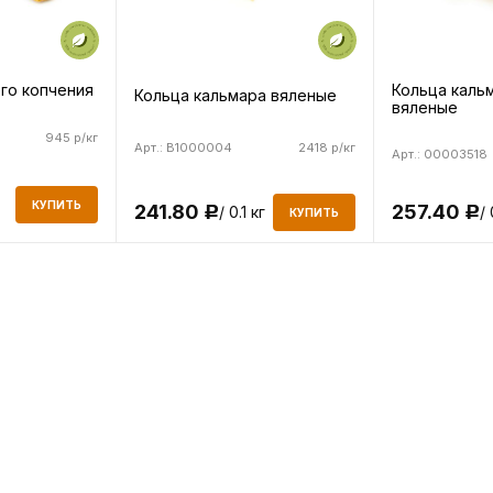
Кольца каль
го копчения
Кольца кальмара вяленые
вяленые
945 р/кг
Арт.: B1000004
2418 р/кг
Арт.: 00003518
КУПИТЬ
241.80
257.40
/ 0.1 кг
/ 
Р
Р
КУПИТЬ