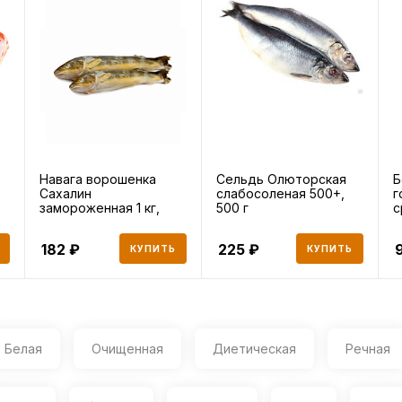
Навага ворошенка
Сельдь Олюторская
Б
Сахалин
слабосоленая 500+,
г
замороженная 1 кг,
500 г
с
1000 г
182
225
КУПИТЬ
КУПИТЬ
Белая
Очищенная
Диетическая
Речная