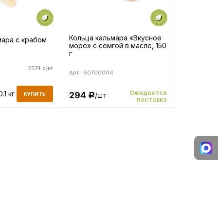
Кольца кальмара «Вкусное
мара с крабом
море» с семгой в масле, 150
г
2574 р/кг
Арт.: B0700004
Ожидается
0.1 кг
294
/шт
КУПИТЬ
Р
поставка