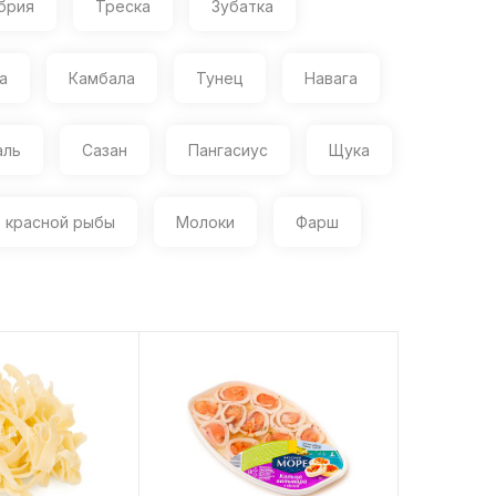
брия
Треска
Зубатка
а
Камбала
Тунец
Навага
аль
Сазан
Пангасиус
Щука
з красной рыбы
Молоки
Фарш