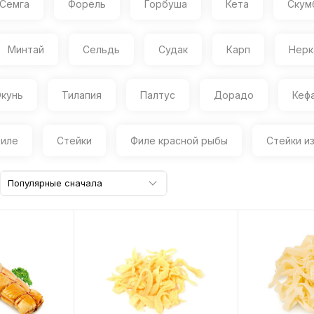
Семга
Форель
Горбуша
Кета
Скум
Минтай
Сельдь
Судак
Карп
Нерк
кунь
Тилапия
Палтус
Дорадо
Кеф
иле
Стейки
Филе красной рыбы
Стейки и
Популярные сначала