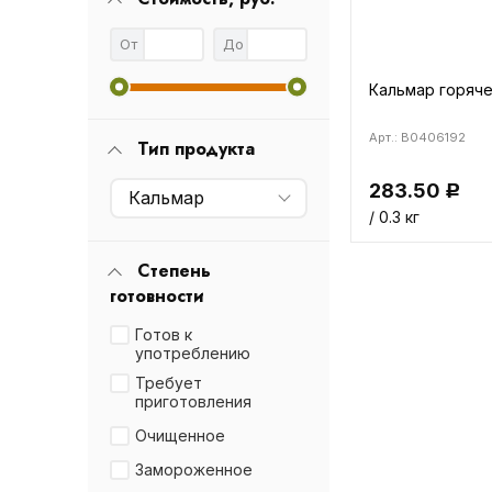
От
До
Кальмар горяче
Арт.: B0406192
Тип продукта
283.50
Р
Кальмар
/ 0.3 кг
Степень
готовности
Готов к
употреблению
Требует
приготовления
Очищенное
Замороженное