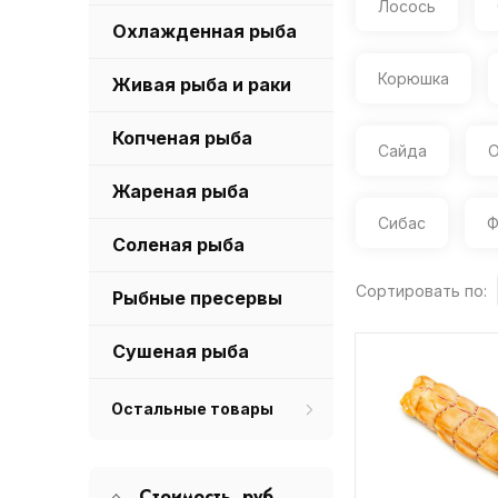
Лосось
Охлажденная рыба
Корюшка
Живая рыба и раки
Копченая рыба
Сайда
О
Жареная рыба
Сибас
Ф
Соленая рыба
Сортировать по:
Рыбные пресервы
Сушеная рыба
Остальные товары
Стоимость, руб.