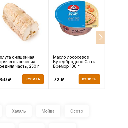
елуга очищенная
Масло лососевое
Филе нер
орячего копчения
Бутербродное Санта
замороже
редняя часть, 250 г
Бремор 100 г
950
72
1 094
КУПИТЬ
КУПИТЬ
Халяль
Мойва
Осетр