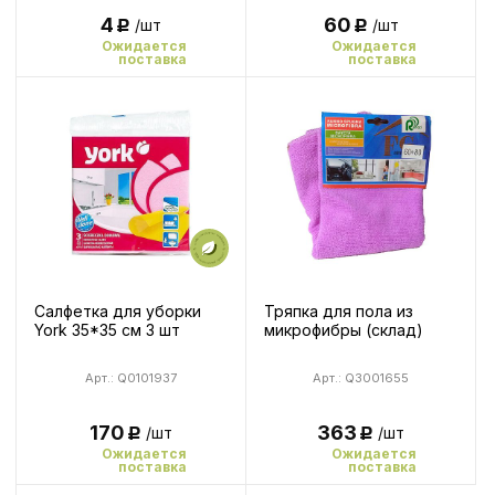
4
60
/шт
/шт
Р
Р
Ожидается
Ожидается
поставка
поставка
Салфетка для уборки
Тряпка для пола из
York 35*35 см 3 шт
микрофибры (склад)
Арт.: Q0101937
Арт.: Q3001655
170
363
/шт
/шт
Р
Р
Ожидается
Ожидается
поставка
поставка