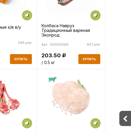
Колбаса Навруз
ые к/в в/у
Традиционный вареная
Экопрод
565 р/кг
Арт.: 00006366
407 р/кг
203.50
Р
КУПИТЬ
КУПИТЬ
/ 0.5 кг