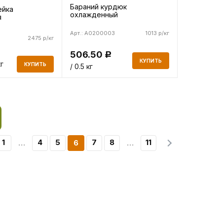
Бараний курдюк
ейка
охлажденный
я
Арт.: A0200003
1013 р/кг
2475 р/кг
506.50
Р
КУПИТЬ
кг
КУПИТЬ
/ 0.5 кг
1
4
5
7
8
11
6