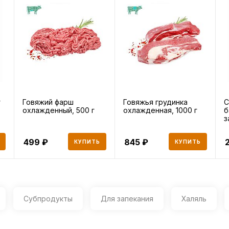
г
Говяжий фарш
Говяжья грудинка
С
охлажденный, 500 г
охлажденная, 1000 г
б
з
499
845
КУПИТЬ
КУПИТЬ
Субпродукты
Для запекания
Халяль