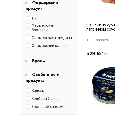
Фермерский
продукт
Да
Шашлык из кури
Фермерская
папричном соу
баранина
Фермерская говядина
Арт.: 00006265
Фермерский кролик
529
/ 1 кг
Р
Бренд
Особенности
продукта
Халяль
Колбасы Халяль
Зерновой откорм