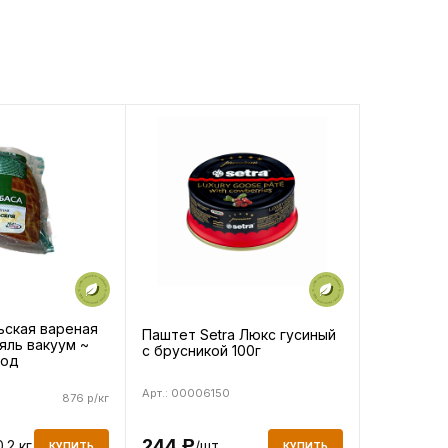
ьская вареная
Паштет Setra Люкс гусиный
яль вакуум ~
с брусникой 100г
род
Арт.: 00006150
876 р/кг
244
0.2 кг
/шт
Р
КУПИТЬ
КУПИТЬ