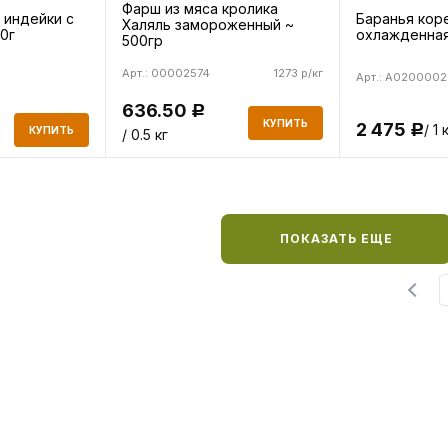
Фарш из мяса кролика
 индейки с
Баранья кор
Халяль замороженный ~
0г
охлажденна
500гр
Арт.: 00002574
1273 р/кг
Арт.: A0200002
636.50
Р
КУПИТЬ
2 475
/ 1 
Р
КУПИТЬ
/ 0.5 кг
ПОКАЗАТЬ ЕЩЕ