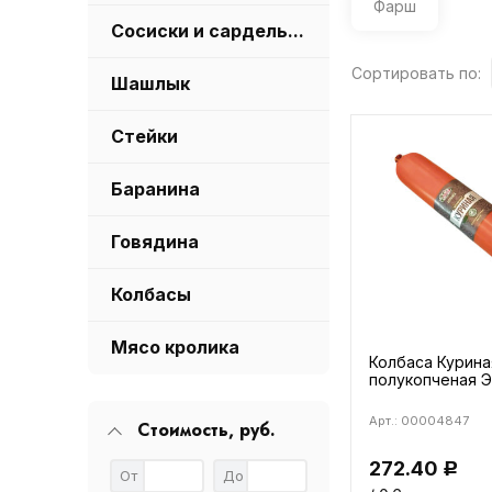
Фарш
Сосиски и сардельки
Сортировать по:
Шашлык
Стейки
Баранина
Говядина
Колбасы
Мясо кролика
Колбаса Курина
полукопченая 
Арт.: 00004847
Стоимость, руб.
272.40
Р
От
До