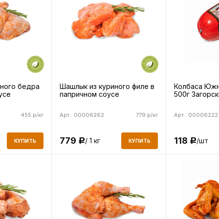
иного бедра
Шашлык из куриного филе в
Колбаса Южн
усе
папричном соусе
500г Загорск
455 р/кг
Арт.: 00006262
779 р/кг
Арт.: 00006222
779
118
/ 1 кг
/шт
Р
Р
КУПИТЬ
КУПИТЬ