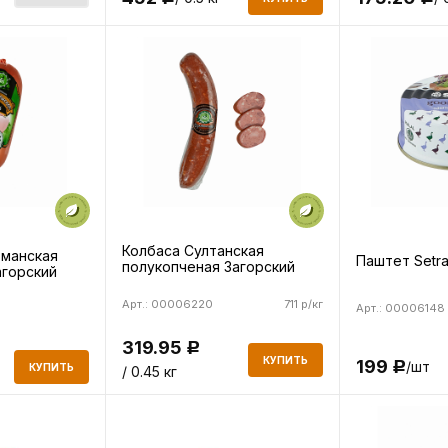
Колбаса Султанская
ьманская
Паштет Setra
полукопченая Загорский
агорский
Арт.: 00006220
711 р/кг
Арт.: 00006148
319.95
Р
КУПИТЬ
199
/шт
Р
КУПИТЬ
/ 0.45 кг