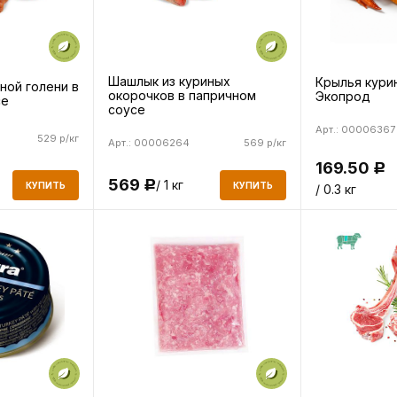
Шашлык из куриных
Крылья курин
ной голени в
окорочков в папричном
Экопрод
се
соусе
Арт.: 00006367
529 р/кг
Арт.: 00006264
569 р/кг
169.50
Р
569
/ 1 кг
Р
КУПИТЬ
КУПИТЬ
/ 0.3 кг