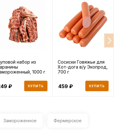
уповой набор из
Сосиски Говяжьи для
Говяжий 
аранины
Хот-дога в/у Экопрод,
замороже
амороженный, 1000 г
700 г
249
459
918
КУПИТЬ
КУПИТЬ
Замороженное
Фермерское