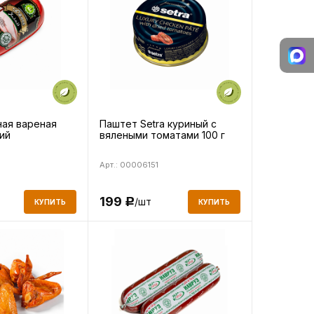
ая вареная
Паштет Setra куриный с
ий
вялеными томатами 100 г
Арт.: 00006151
199
/шт
Р
КУПИТЬ
КУПИТЬ