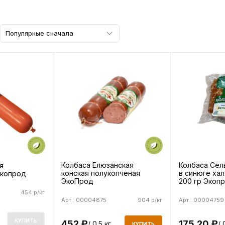
Популярные сначала
Колбаса Елюзанская
Колбаса Сел
я
конская полукопченая
в синюге хал
Экопрод
ЭкоПрод
200 гр Экоп
454 р/кг
Арт.: 00004875
904 р/кг
Арт.: 00004759
КУПИТЬ
452
175.20
/ 0.5 кг
/ 
Р
Р
КУПИТЬ