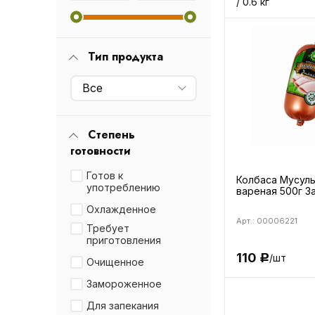
/ 0.6 кг
Тип продукта
Все
Степень
готовности
Готов к
Колбаса Мусул
употреблению
вареная 500г З
Охлажденное
Арт.: 00006221
Требует
приготовления
110
/шт
Р
Очищенное
Замороженное
Для запекания