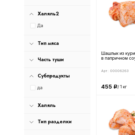
Халяль2
Да
Тип мяса
Шашлык из кур
в папричном со
Часть туши
Арт.: 00006263
Субпродукты
455
/ 1 кг
Р
да
Халяль
Тип разделки