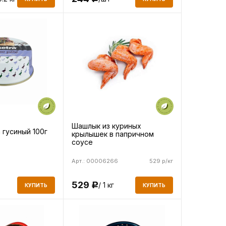
Шашлык из куриных
 гусиный 100г
крылышек в папричном
соусе
Арт.: 00006266
529 р/кг
529
/ 1 кг
Р
КУПИТЬ
КУПИТЬ