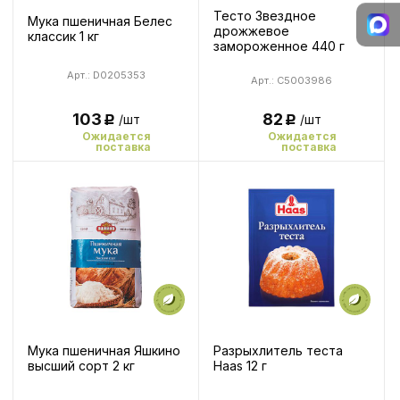
Тесто Звездное
Мука пшеничная Белес
дрожжевое
классик 1 кг
замороженное 440 г
Арт.: D0205353
Арт.: C5003986
82
103
/шт
/шт
Р
Р
Ожидается
Ожидается
поставка
поставка
Мука пшеничная Яшкино
Разрыхлитель теста
высший сорт 2 кг
Haas 12 г