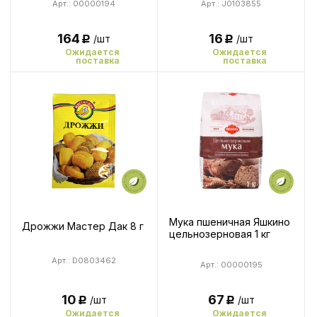
Арт.: 00000194
Арт.: J0103855
164
16
/шт
/шт
Р
Р
Ожидается
Ожидается
поставка
поставка
Мука пшеничная Яшкино
Дрожжи Мастер Дак 8 г
цельнозерновая 1 кг
Арт.: D0803462
Арт.: 00000195
67
10
/шт
/шт
Р
Р
Ожидается
Ожидается