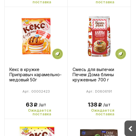
поставка
поставка
Кекс в кружке
Смесь для выпечки
Приправыч карамельно-
Печем Дома блины
медовый 50г
кружевные 700 г
Арт.: 00002423
Арт.: D0806191
63
138
/шт
/шт
Р
Р
Ожидается
Ожидается
поставка
поставка