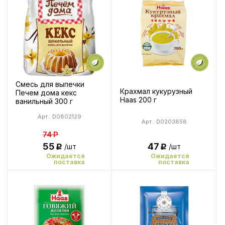
Смесь для выпечки
Крахмал кукурузный
Печем дома кекс
Haas 200 г
ванильный 300 г
Арт.: D0802129
Арт.: D0203858
74
Р
55
47
/шт
/шт
Р
Р
Ожидается
Ожидается
поставка
поставка