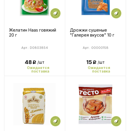
Желатин Haas говяжий
Дрожжи сушеные
20 г
"Галерея вкусов" 10 г
Арт.: D0803854
Арт.: 00000158
48
15
/шт
/шт
Р
Р
Ожидается
Ожидается
поставка
поставка