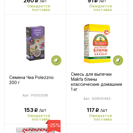
260
91
/шт
/шт
Р
Р
Ожидается
Ожидается
поставка
поставка
Смесь для выпечки
Семена Чиа Polezzno
Makfa блины
200 г
классические домашние
1 кг
Арт.: P0002138
Арт.: D0800482
153
117
/шт
/шт
Р
Р
Ожидается
Ожидается
поставка
поставка
-25%