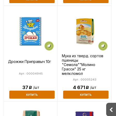
Мука из тверд. сортов
пшеницы
Дрожжи Приправыч 10г
"Семола""Молино
Грасси" 25 кг
мелк.помол
Арт.: 00004945
Арт.: 00005243
4 671
37
/шт
/шт
Р
Р
КУПИТЬ
КУПИТЬ