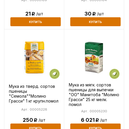
21
30
/шт
/шт
Р
Р
КУПИТЬ
КУПИТЬ
Мука из мягк. сортов
Мука из тверд. сортов
пшеницы для выпечки
пшеницы
"ОО" Манитоба "Молино
"Семола""Молино
Грасси" 25 кг мелк.
Грасси" 1 кг крупн.помол
помол
Арт.: 00005228
Арт.: 00005230
6 021
250
/шт
/шт
Р
Р
КУПИТЬ
КУПИТЬ