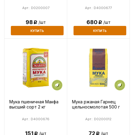
Арт.: D0200007
Арт.: D4000677
98
680
/шт
/шт
Р
Р
КУПИТЬ
КУПИТЬ
Мука пшеничная Макфа
Мука ржаная Гарнец
высший сорт 2 кг
цельносмолотая 500 г
Арт.: D4000676
Арт.: D0200012
151
72
/шт
/шт
Р
Р