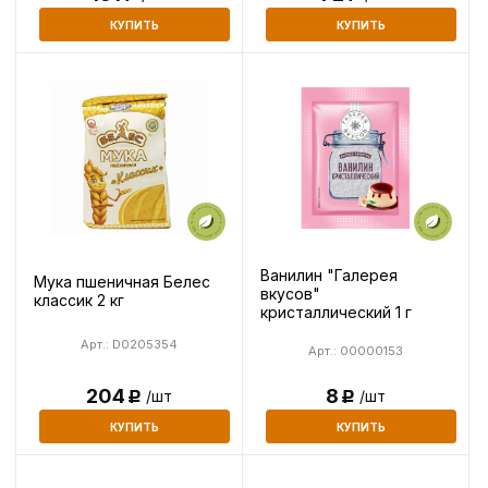
КУПИТЬ
КУПИТЬ
Ванилин "Галерея
Мука пшеничная Белес
вкусов"
классик 2 кг
кристаллический 1 г
Арт.: D0205354
Арт.: 00000153
8
204
/шт
/шт
Р
Р
КУПИТЬ
КУПИТЬ