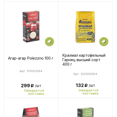
Крахмал картофельный
Агар-агар Polezzno 100 г
Гарнец высший сорт
400 г
Арт.: P0002144
Арт.: D0200564
132
299
/шт
/шт
Р
Р
Ожидается
Ожидается
поставка
поставка