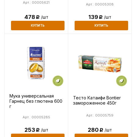
Арт.: 00005621
Арт.: 00005308
139
478
/шт
/шт
Р
Р
КУПИТЬ
КУПИТЬ
Мука универсальная
Тесто Катаифи Bontier
Гарнец без глютена 600
замороженное 450г
г
Арт.: 00005759
Арт.: 00005285
253
280
/шт
/шт
Р
Р