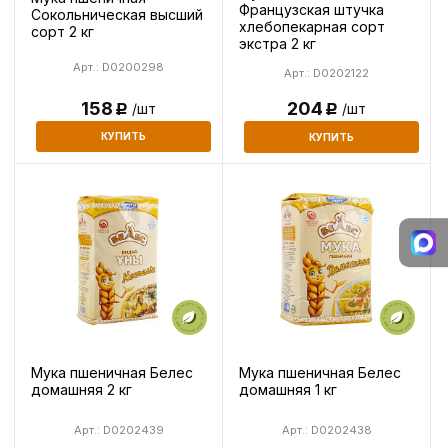
Французская штучка
Сокольническая высший
хлебопекарная сорт
сорт 2 кг
экстра 2 кг
Арт.: D0200298
Арт.: D0202122
158
204
/шт
/шт
Р
Р
КУПИТЬ
КУПИТЬ
Мука пшеничная Белес
Мука пшеничная Белес
домашняя 2 кг
домашняя 1 кг
Арт.: D0202439
Арт.: D0202438